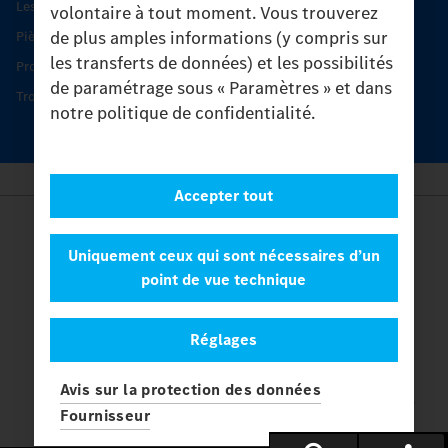
Les produits phares
volontaire à tout moment. Vous trouverez
de plus amples informations (y compris sur
Pièces d’origine
les transferts de données) et les possibilités
Protection et maintien de la valeur
de paramétrage sous « Paramètres » et dans
Trouver un partenaire
notre politique de confidentialité.
Accepter tout
Provider
Legal Notice
Uniquement ceux qui sont nécessaires d’un
Contact
point de vue technique
Cookies
Protection des données
Réglages
Paramètres
© 2026 Daimler Truck AG. Tous les droits sont réservés.
et
Avis sur la protection des données
Mercedes-Benz sont des marques de
Mercedes-Benz Group AG.
Fournisseur