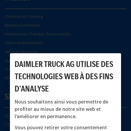
L’histoire de l’Unimog
Notices d'utilisation
Performance. Pratique. Personnalités.
Salons et événements
Services financiers
Systèmes de sécurité Econic
DAIMLER TRUCK AG UTILISE DES
Trouver un partenaire
TECHNOLOGIES WEB À DES FINS
UNI-TOUCH®
D’ANALYSE
SERVICE
Nous souhaitons ainsi vous permettre de
profiter au mieux de notre site web et
Journées diagnostic Technique S.A.V Unimog
l’améliorer en permanence.
L'offre de services Unimog
Vous pouvez retirer votre consentement