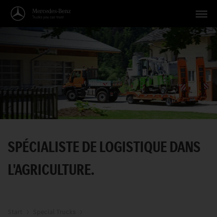
Véhicules
Applications
Thèmes
Service
Recherche
SPÉCIALISTE DE LOGISTIQUE DANS
Français
L'AGRICULTURE.
Start
Special Trucks