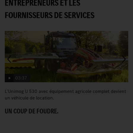
ENTREPRENEURS ET LES
FOURNISSEURS DE SERVICES
03:37
L’Unimog U 530 avec équipement agricole complet devient
L
un véhicule de location.
se
UN COUP DE FOUDRE.
L