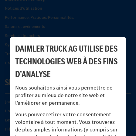
Notices d'utilisation
Performance. Pratique. Personnalités.
Salons et événements
Services financiers
Systèmes de sécurité Econic
DAIMLER TRUCK AG UTILISE DES
Trouver un partenaire
TECHNOLOGIES WEB À DES FINS
UNI-TOUCH®
D’ANALYSE
SERVICE
Nous souhaitons ainsi vous permettre de
profiter au mieux de notre site web et
Journées diagnostic Technique S.A.V Unimog
l’améliorer en permanence.
L'offre de services Unimog
Vous pouvez retirer votre consentement
Les produits phares
volontaire à tout moment. Vous trouverez
de plus amples informations (y compris sur
Pièces d’origine