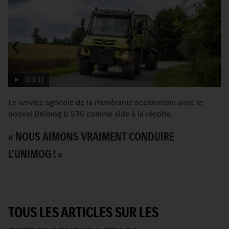
03:11
Le service agricole de la Poméranie occidentale avec le
L
nouvel Unimog U 535 comme aide à la récolte.
c
« NOUS AIMONS VRAIMENT CONDUIRE
V
L’UNIMOG ! »
P
TOUS LES ARTICLES SUR LES