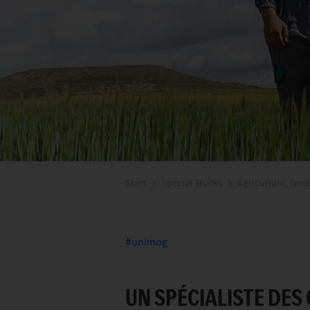
Start
Special Trucks
Agriculture, forê
unimog
UN SPÉCIALISTE DES 