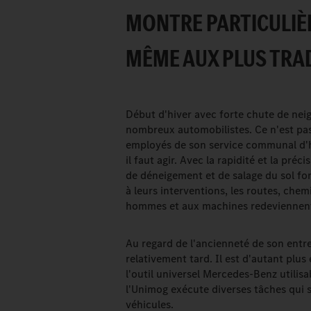
MONTRE PARTICULIÈR
MÊME AUX PLUS TRAD
Début d'hiver avec forte chute de neig
nombreux automobilistes. Ce n'est pas 
employés de son service communal d'
il faut agir. Avec la rapidité et la pré
de déneigement et de salage du sol font
à leurs interventions, les routes, che
hommes et aux machines redeviennent
Au regard de l'ancienneté de son entre
relativement tard. Il est d'autant plu
l'outil universel Mercedes-Benz utilisab
l'Unimog exécute diverses tâches qui s
véhicules.