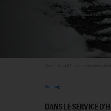
Start
Special Trucks
Agriculture, forê
unimog
DANS LE SERVICE D'H