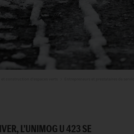
t et construction d'espaces verts
Entrepreneurs et prestataires de servic
IVER, L'UNIMOG U 423 SE