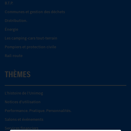
B.T.P.
Communes et gestion des déchets
Distribution.
Énergie
Les camping-cars tout-terrain
Pompiers et protection civile
Rail-route
THÈMES
L’histoire de l’Unimog
Notices d'utilisation
Performance. Pratique. Personnalités.
Salons et événements
Services financiers