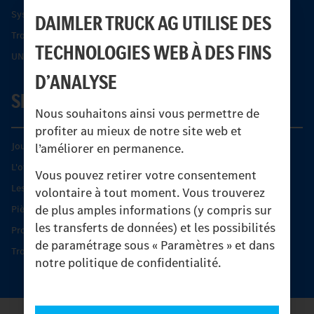
Systèmes de sécurité Econic
DAIMLER TRUCK AG UTILISE DES
Trouver un partenaire
TECHNOLOGIES WEB À DES FINS
UNI-TOUCH®
D’ANALYSE
SERVICE
Nous souhaitons ainsi vous permettre de
profiter au mieux de notre site web et
Journées diagnostic Technique S.A.V Unimog
l’améliorer en permanence.
L'offre de services Unimog
Vous pouvez retirer votre consentement
Les produits phares
volontaire à tout moment. Vous trouverez
de plus amples informations (y compris sur
Pièces d’origine
les transferts de données) et les possibilités
Protection et maintien de la valeur
de paramétrage sous « Paramètres » et dans
Trouver un partenaire
notre politique de confidentialité.