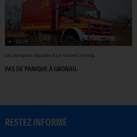
02:29
Les pompiers équipés d'un nouvel Unimog.
[T
G
PAS DE PANIQUE À GRONAU.
C
RESTEZ INFORMÉ