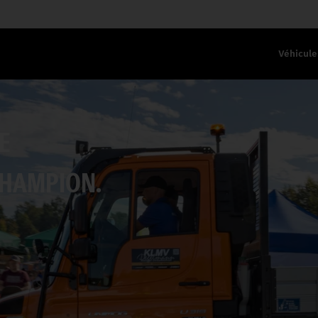
Véhicule
E
 CHAMPION.