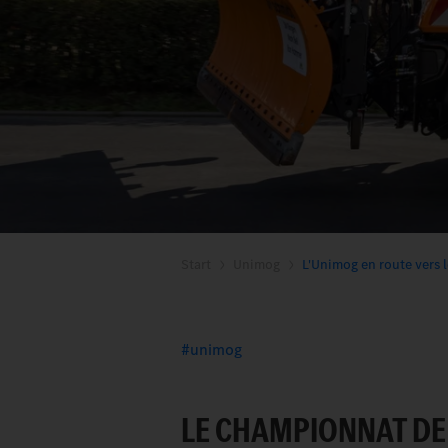
Start
Unimog
L'Unimog en route vers l
unimog
LE CHAMPIONNAT DE