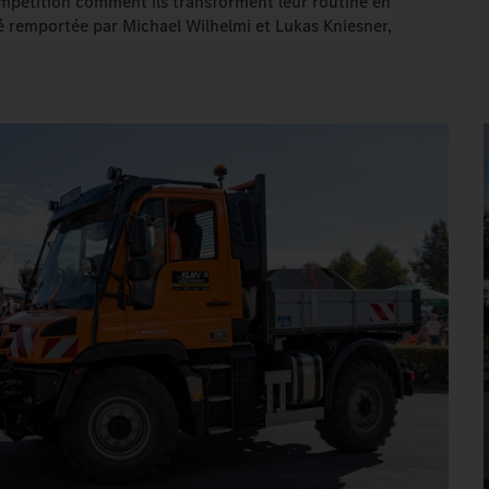
mpétition comment ils transforment leur routine en
été remportée par Michael Wilhelmi et Lukas Kniesner,