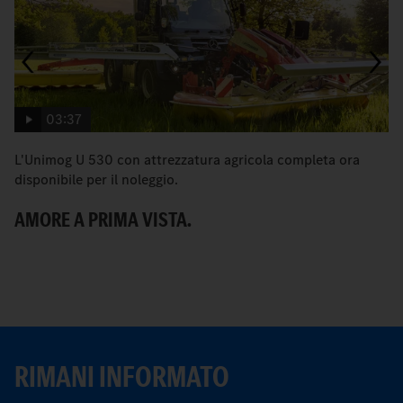
03:37
L'Unimog U 530 con attrezzatura agricola completa ora
Co
disponibile per il noleggio.
gu
AMORE A PRIMA VISTA.
N
RIMANI INFORMATO