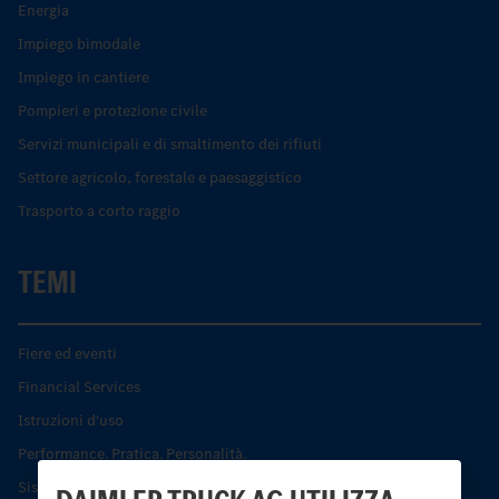
Energia
Impiego bimodale
Impiego in cantiere
Pompieri e protezione civile
Servizi municipali e di smaltimento dei rifiuti
Settore agricolo, forestale e paesaggistico
Trasporto a corto raggio
TEMI
Fiere ed eventi
Financial Services
Istruzioni d'uso
Performance. Pratica. Personalità.
Sistemi di assistenza alla guida e di sicurezza