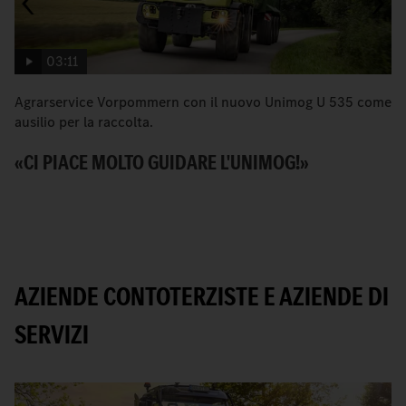
03:11
Agrarservice Vorpommern con il nuovo Unimog U 535 come
L
ausilio per la raccolta.
co
«CI PIACE MOLTO GUIDARE L'UNIMOG!»
V
AZIENDE CONTOTERZISTE E AZIENDE DI
SERVIZI