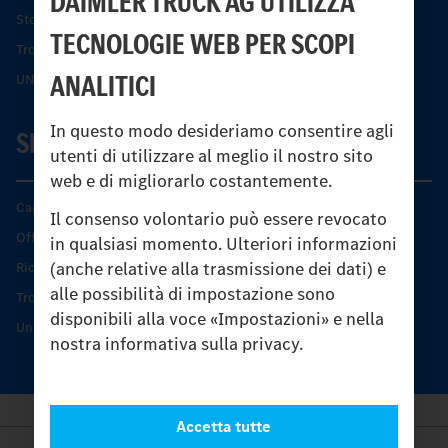
DAIMLER TRUCK AG UTILIZZA
Storia dell’Unimog
TECNOLOGIE WEB PER SCOPI
Trovare un partner
ANALITICI
UNI-TOUCH®
In questo modo desideriamo consentire agli
SERVIZIO
utenti di utilizzare al meglio il nostro sito
web e di migliorarlo costantemente.
Caratteristiche di prodotto
Il consenso volontario può essere revocato
Offerta di servizio Unimog
in qualsiasi momento. Ulteriori informazioni
(anche relative alla trasmissione dei dati) e
Ricambi originali
alle possibilità di impostazione sono
Trovare un partner
disponibili alla voce «Impostazioni» e nella
Unimog Service Days
nostra informativa sulla privacy.
Accetta tutte