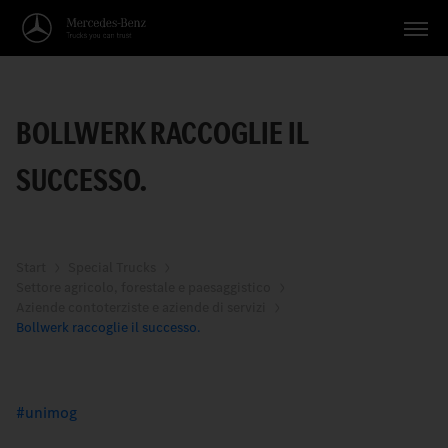
Veicoli
BOLLWERK RACCOGLIE IL
Applicazioni
SUCCESSO.
Temi
Servizio
Ricerca
Start
Special Trucks
Settore agricolo, forestale e paesaggistico
Aziende contoterziste e aziende di servizi
Italiano
Bollwerk raccoglie il successo.
unimog