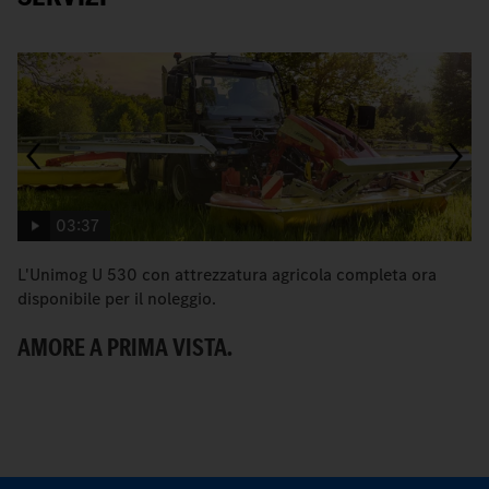
03:37
L'Unimog U 530 con attrezzatura agricola completa ora
Co
disponibile per il noleggio.
gu
AMORE A PRIMA VISTA.
N