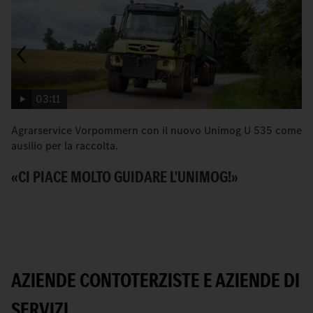
03:11
Agrarservice Vorpommern con il nuovo Unimog U 535 come
L
ausilio per la raccolta.
co
«CI PIACE MOLTO GUIDARE L'UNIMOG!»
V
AZIENDE CONTOTERZISTE E AZIENDE DI
SERVIZI