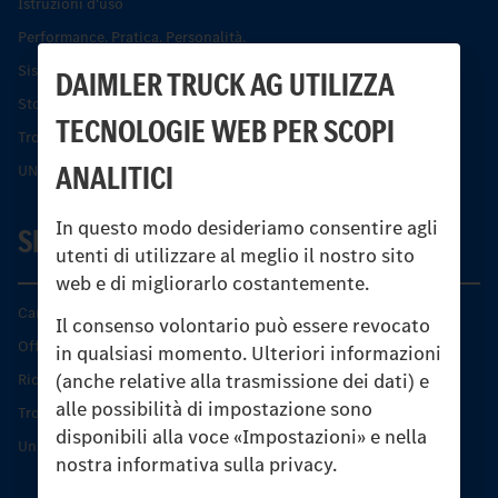
Istruzioni d'uso
Performance. Pratica. Personalità.
Sistemi di assistenza alla guida e di sicurezza
DAIMLER TRUCK AG UTILIZZA
Storia dell’Unimog
TECNOLOGIE WEB PER SCOPI
Trovare un partner
ANALITICI
UNI-TOUCH®
In questo modo desideriamo consentire agli
SERVIZIO
utenti di utilizzare al meglio il nostro sito
web e di migliorarlo costantemente.
Caratteristiche di prodotto
Il consenso volontario può essere revocato
Offerta di servizio Unimog
in qualsiasi momento. Ulteriori informazioni
(anche relative alla trasmissione dei dati) e
Ricambi originali
alle possibilità di impostazione sono
Trovare un partner
disponibili alla voce «Impostazioni» e nella
Unimog Service Days
nostra informativa sulla privacy.