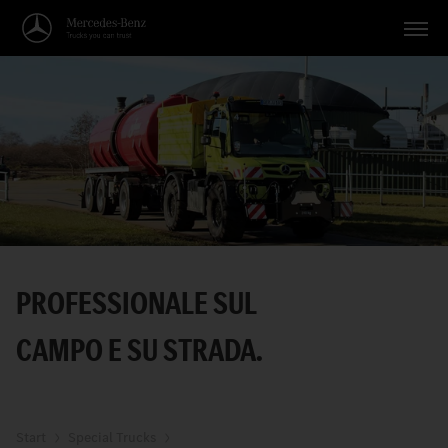
Veicoli
Applicazioni
Temi
Servizio
Ricerca
PROFESSIONALE SUL
Italiano
CAMPO E SU STRADA.
Start
Special Trucks