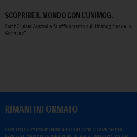
SCOPRIRE IL MONDO CON L'UNIMOG.
EarthCruiser Australia fa affidamento sull'Unimog “made in
Germany”.
RIMANI INFORMATO
News attuali, offerte imperdibili e consigli pratici su Unimog ed
Econic: per essere sempre aggiornati in futuro, registratevi ora alla