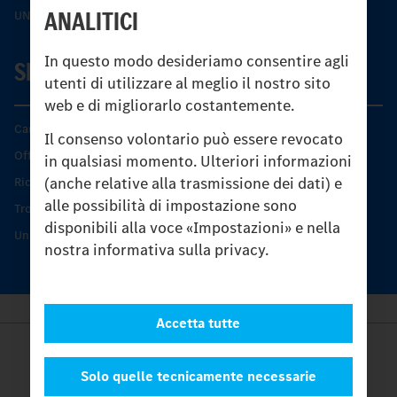
ANALITICI
UNI-TOUCH®
In questo modo desideriamo consentire agli
SERVIZIO
utenti di utilizzare al meglio il nostro sito
web e di migliorarlo costantemente.
Caratteristiche di prodotto
Il consenso volontario può essere revocato
Offerta di servizio Unimog
in qualsiasi momento. Ulteriori informazioni
(anche relative alla trasmissione dei dati) e
Ricambi originali
alle possibilità di impostazione sono
Trovare un partner
disponibili alla voce «Impostazioni» e nella
Unimog Service Days
nostra informativa sulla privacy.
Accetta tutte
Provider
Legal Notice
Solo quelle tecnicamente necessarie
Contatto