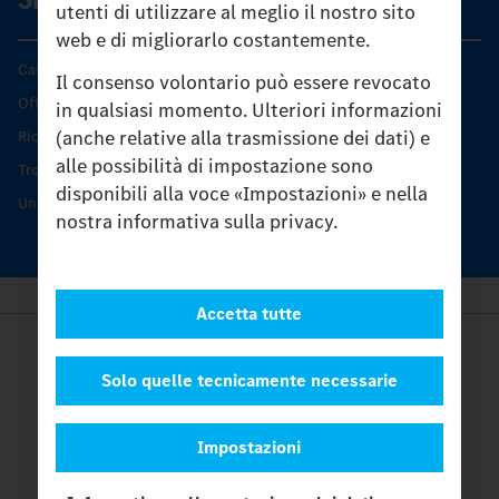
utenti di utilizzare al meglio il nostro sito
web e di migliorarlo costantemente.
Caratteristiche di prodotto
Il consenso volontario può essere revocato
Offerta di servizio Unimog
in qualsiasi momento. Ulteriori informazioni
(anche relative alla trasmissione dei dati) e
Ricambi originali
alle possibilità di impostazione sono
Trovare un partner
disponibili alla voce «Impostazioni» e nella
Unimog Service Days
nostra informativa sulla privacy.
Accetta tutte
Provider
Legal Notice
Solo quelle tecnicamente necessarie
Contatto
Cookies
Impostazioni
Protezione dati
Impostazioni