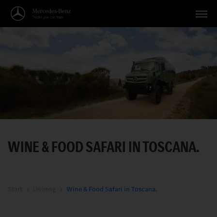
Veicoli
Applicazioni
Temi
Servizio
Ricerca
WINE & FOOD SAFARI IN TOSCANA.
Italiano
Start
Unimog
Wine & Food Safari in Toscana.