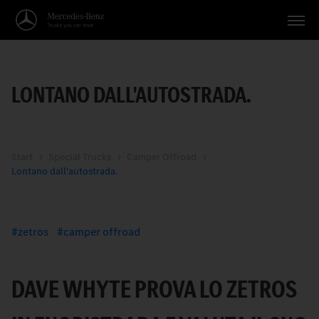
Veicoli
LONTANO DALL'AUTOSTRADA.
Applicazioni
Temi
Servizio
Start
Special Trucks
Camper Offroad
Lontano dall'autostrada.
Ricerca
Italiano
zetros
camper offroad
DAVE WHYTE PROVA LO ZETROS