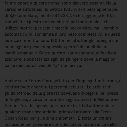
fanno onore a questo nome: sono davvero pesanti. Nella
versione autotelaio, lo Zetros 1833 A 4x4 pesa appena più
di 8,0 tonnellate, mentre il 2733 A 6x6 raggiunge le 10,5
tonnellate. Questo non sembrerà poi tanto male a chi
utilizza motrici per semirimorchi heavy duty, ma il cambio
automatico Allison limita il loro peso complessivo, e questi
autocarri non trainano 130 tonnellate. Per gli impieghi con
un maggiore peso complessivo però è disponibile un
cambio manuale. Detto questo, sono comunque facili da
azionare, e abbastanza agili da giungere dove la maggior
parte dei costosi veicoli 4x4 non arriva.
Anche se lo Zetros è progettato per l'impiego fuoristrada, è
confortevole anche sui percorsi asfaltati. Le attività di
guida offroad della giornata dovevano svolgersi nei pressi
di Anglesea, a circa un'ora di viaggio a ovest di Melbourne.
In quest'ora bisognava percorrere tratti di autostrada e
qualche strada secondaria, prima di arrivare alla Great
Ocean Road per gli ultimi chilometri. È stata un'ottima
occasione per prendere confidenza con la dinamica dello