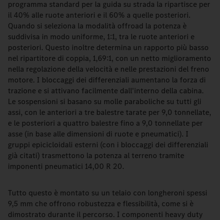
programma standard per la guida su strada la ripartisce per
il 40% alle ruote anteriori e il 60% a quelle posteriori.
Quando si seleziona la modalità offroad la potenza è
suddivisa in modo uniforme, 1:1, tra le ruote anteriori e
posteriori. Questo inoltre determina un rapporto più basso
nel ripartitore di coppia, 1,69:1, con un netto miglioramento
nella regolazione della velocità e nelle prestazioni del freno
motore. I bloccaggi dei differenziali aumentano la forza di
trazione e si attivano facilmente dall'interno della cabina.
Le sospensioni si basano su molle paraboliche su tutti gli
assi, con le anteriori a tre balestre tarate per 9,0 tonnellate,
e le posteriori a quattro balestre fino a 9,0 tonnellate per
asse (in base alle dimensioni di ruote e pneumatici). I
gruppi epicicloidali esterni (con i bloccaggi dei differenziali
già citati) trasmettono la potenza al terreno tramite
imponenti pneumatici 14,00 R 20.
Tutto questo è montato su un telaio con longheroni spessi
9,5 mm che offrono robustezza e flessibilità, come si è
dimostrato durante il percorso. I componenti heavy duty