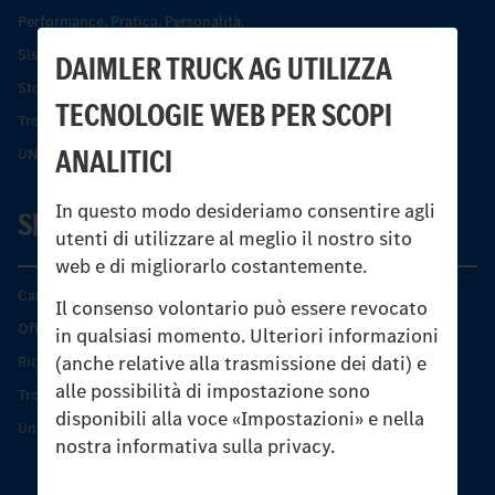
Performance. Pratica. Personalità.
Sistemi di assistenza alla guida e di sicurezza
DAIMLER TRUCK AG UTILIZZA
Storia dell’Unimog
TECNOLOGIE WEB PER SCOPI
Trovare un partner
ANALITICI
UNI-TOUCH®
In questo modo desideriamo consentire agli
SERVIZIO
utenti di utilizzare al meglio il nostro sito
web e di migliorarlo costantemente.
Caratteristiche di prodotto
Il consenso volontario può essere revocato
Offerta di servizio Unimog
in qualsiasi momento. Ulteriori informazioni
(anche relative alla trasmissione dei dati) e
Ricambi originali
alle possibilità di impostazione sono
Trovare un partner
disponibili alla voce «Impostazioni» e nella
Unimog Service Days
nostra informativa sulla privacy.