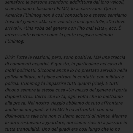
semaforo le persone scendono addirittura dai loro veicoli,
si avvicinano e baciano l'ELMO, lo accarezzano. Qui in
America l'Unimog non è così conosciuto e spesso sentiamo
frasi del genere: «Ma che veicolo è mai questo?», «Da dove
arriva?», «Una roba del genere non l'ho mai vista», ecc. È
interessante vedere come la gente reagisca vedendo
l'Unimog.
Dirk: Tutte le reazioni, però, sono positive. Mai una traccia
di commenti negativi. E questo, in particolare nel caso di
molti poliziotti. Siccome anche io ho prestato servizio nella
polizia militare, mi piace entrare in contatto con militari e
polizia. L'Unimog fa impazzire tutti quanti (ride). E tutti
dicono sempre la stessa cosa «Un mezzo del genere ti porta
dappertutto». Certo che lo fa, ogni volta che lo mettiamo
alla prova. Nel nostro viaggio abbiamo dovuto affrontare
anche alcuni guadi. E l'ELMO li ha affrontati con una
disinvoltura tale che non ci siamo accorti di niente. Mentre
le auto restavano a guardare, noi siamo riusciti a passare in
tutta tranquillità. Uno dei guadi era così lungo che io ho