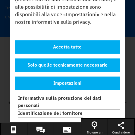
alle possibilità di impostazione sono
Trovare un partner
disponibili alla voce «Impostazioni» e nella
Unimog Service Days
nostra informativa sulla privacy.
Accetta tutte
Provider
Legal Notice
Solo quelle tecnicamente necessarie
Contatto
Cookies
Impostazioni
Protezione dati
Impostazioni
Informativa sulla protezione dei dati
© 2026 Daimler Truck AG. Tutti i diritti riservati.
e Mercedes-
personali
Benz sono marchi di
Mercedes-Benz Group AG.
Identificazione del fornitore
Trovare un
Condividere