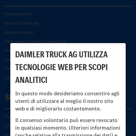
Fiere ed eventi
Financial Services
Istruzioni d'uso
Performance. Pratica. Personalità.
Sistemi di assistenza alla guida e di sicurezza
DAIMLER TRUCK AG UTILIZZA
Storia dell’Unimog
TECNOLOGIE WEB PER SCOPI
Trovare un partner
ANALITICI
UNI-TOUCH®
In questo modo desideriamo consentire agli
SERVIZIO
utenti di utilizzare al meglio il nostro sito
web e di migliorarlo costantemente.
Caratteristiche di prodotto
Il consenso volontario può essere revocato
Offerta di servizio Unimog
in qualsiasi momento. Ulteriori informazioni
(anche relative alla trasmissione dei dati) e
Ricambi originali