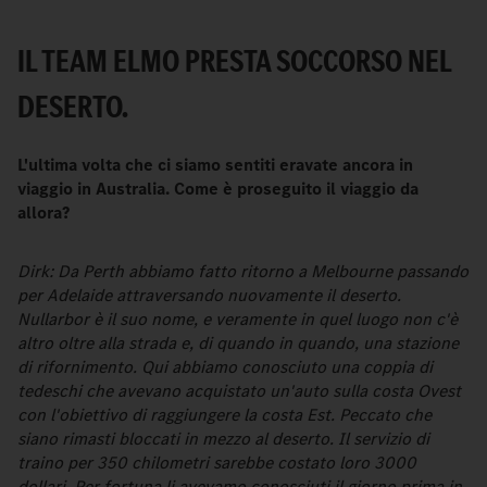
IL TEAM ELMO PRESTA SOCCORSO NEL
DESERTO.
L'ultima volta che ci siamo sentiti eravate ancora in
viaggio in Australia. Come è proseguito il viaggio da
allora?
Dirk: Da Perth abbiamo fatto ritorno a Melbourne passando
per Adelaide attraversando nuovamente il deserto.
Nullarbor è il suo nome, e veramente in quel luogo non c'è
altro oltre alla strada e, di quando in quando, una stazione
di rifornimento. Qui abbiamo conosciuto una coppia di
tedeschi che avevano acquistato un'auto sulla costa Ovest
con l'obiettivo di raggiungere la costa Est. Peccato che
siano rimasti bloccati in mezzo al deserto. Il servizio di
traino per 350 chilometri sarebbe costato loro 3000
dollari. Per fortuna li avevamo conosciuti il giorno prima in