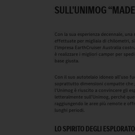
SULL'UNIMOG “MADE
Con la sua esperienza decennale, una r
effettuate per migliaia di chilometri, 
l'impresa EarthCruiser Australia costru
è realizzare i migliori camper per sped
base giusta.
Con il suo autotelaio idoneo all'uso fu
soprattutto dimensioni compatte che g
l'Unimog è riuscito a convincere gli esp
letteralmente sull'Unimog, perché ques
raggiungendo le aree più remote e offr
lunghi periodi.
LO SPIRITO DEGLI ESPLORATO