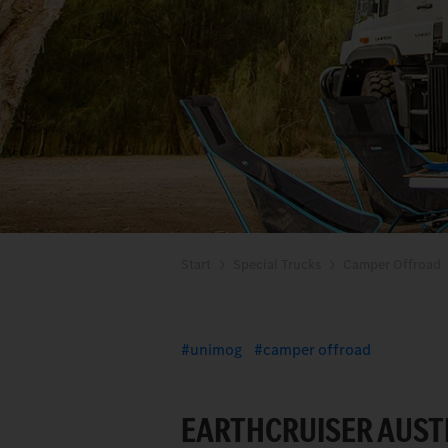
Start
Special Trucks
Camper Offroad
unimog
camper offroad
EARTHCRUISER AUST