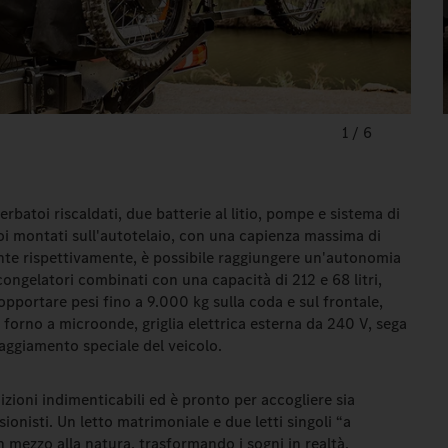
1
/
6
rbatoi riscaldati, due batterie al litio, pompe e sistema di
oi montati sull'autotelaio, con una capienza massima di
rante rispettivamente, è possibile raggiungere un'autonomia
ongelatori combinati con una capacità di 212 e 68 litri,
 sopportare pesi fino a 9.000 kg sulla coda e sul frontale,
, forno a microonde, griglia elettrica esterna da 240 V, sega
aggiamento speciale del veicolo.
zioni indimenticabili ed è pronto per accogliere sia
ionisti. Un letto matrimoniale e due letti singoli “a
mezzo alla natura, trasformando i sogni in realtà.