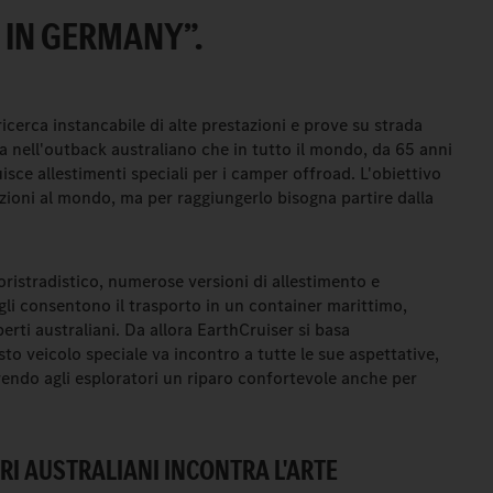
 IN GERMANY”.
icerca instancabile di alte prestazioni e prove su strada
sia nell'outback australiano che in tutto il mondo, da 65 anni
isce allestimenti speciali per i camper offroad. L'obiettivo
izioni al mondo, ma per raggiungerlo bisogna partire dalla
oristradistico, numerose versioni di allestimento e
li consentono il trasporto in un container marittimo,
erti australiani. Da allora EarthCruiser si basa
to veicolo speciale va incontro a tutte le sue aspettative,
endo agli esploratori un riparo confortevole anche per
RI AUSTRALIANI INCONTRA L'ARTE