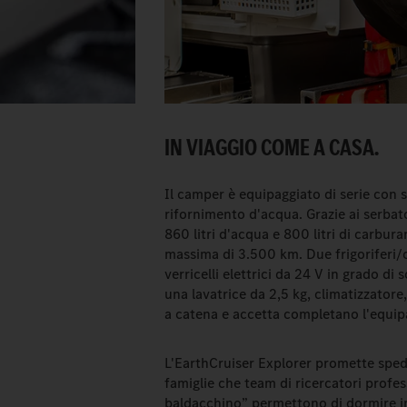
IN VIAGGIO COME A CASA.
Il camper è equipaggiato di serie con se
rifornimento d'acqua. Grazie ai serbat
860 litri d'acqua e 800 litri di carbu
massima di 3.500 km. Due frigoriferi/c
verricelli elettrici da 24 V in grado di
una lavatrice da 2,5 kg, climatizzatore
a catena e accetta completano l'equip
L'EarthCruiser Explorer promette spedi
famiglie che team di ricercatori profess
baldacchino” permettono di dormire in 