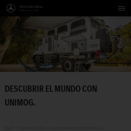
Vehículos
Aplicaciones
Temas
Servicio
Búsqueda
DESCUBRIR EL MUNDO CON
Español
UNIMOG.
Start
Special Trucks
Autocaravana todoterreno