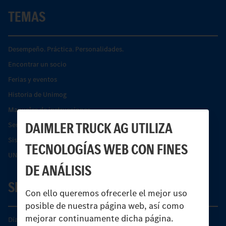
TEMAS
Desempeño. Práctica. Personalidades.
Encontrar un socio
Ferias y eventos
Historia de Unimog
Manuales de instrucciones
DAIMLER TRUCK AG UTILIZA
Servicios financieros
Sistemas de asistencia de seguridad Econic
TECNOLOGÍAS WEB CON FINES
UNI-TOUCH®
DE ANÁLISIS
SERVICIO
Con ello queremos ofrecerle el mejor uso
posible de nuestra página web, así como
mejorar continuamente dicha página.
Días de Servicio del Unimog