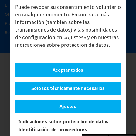
Encontrar un socio
Puede revocar su consentimiento voluntario
en cualquier momento. Encontrará más
Oferta de servicio del Unimog
información (también sobre las
Productos de piezas y servicio
transmisiones de datos) y las posibilidades
Recambios originales
de configuración en «Ajustes» y en nuestras
indicaciones sobre protección de datos.
Aceptar todos
Provider
Legal Notice
Contacto
Solo los técnicamente necesarios
Cookies
Protección de datos
Ajustes
Ajustes
© 2026 Daimler Truck AG. Reservados todos los derechos.
y
Indicaciones sobre protección de datos
Mercedes-Benz son marcas de
Mercedes-Benz Group AG.
Identificación de proveedores