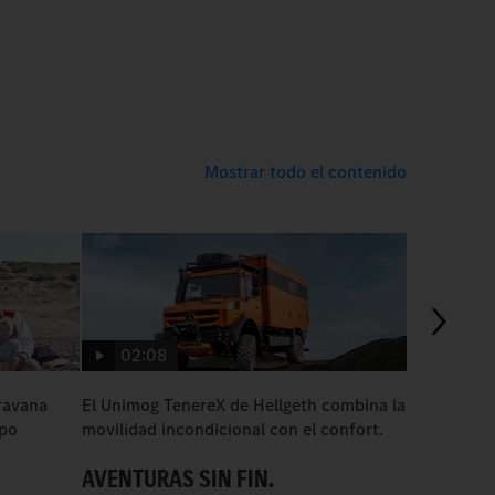
Mostrar todo el contenido
02:08
02:25
ravana
El Unimog TenereX de Hellgeth combina la
El Unimog 
ipo
movilidad incondicional con el confort.
expedición
AVENTURAS SIN FIN.
EXPLORA