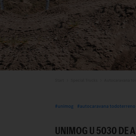
Start
Special Trucks
Autocaravana to
unimog
autocaravana todoterreno
UNIMOG U 5030 DE A