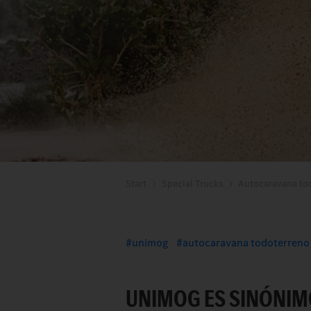
Start
Special Trucks
Autocaravana to
unimog
autocaravana todoterreno
UNIMOG ES SINÓNIM