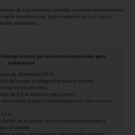
 máximo de tres personas, también se ofrece opcionalmente
r hasta siete personas. Aporta espacio para un banco
duales adicionales.
: Unimog destaca por su extrema adecuación para
todoterreno.
oques de diferencial 100 %
ce de los ejes en diagonal gracias a resortes
de suspensión extremos
 suelo de 0,5 m mediante ejes pórtico
ascensional gracias a desmultiplicación para marcha
 1,2 m
gulación de la presión de los neumáticos probada y
epto de manejo
 para ángulos de ataque/de salida amplios delante y