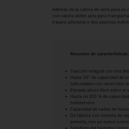
Además de la cabina de serie para un
con cabina doble apta para transporta
trasero adicional o dos asientos indivi
Resumen de características
Tracción integral con tres bl
Hasta 30° de capacidad de cru
helicoidales con recorridos 
Elevada altura libre sobre el
Hasta un 100 % de capacidad 
todoterreno
Capacidad de vadeo de hasta
De fábrica con sistema de re
potente, con un nuevo conc
Saledizos del bastidor cortos