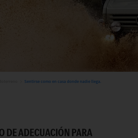
doterreno
Sentirse como en casa donde nadie llega.
O DE ADECUACIÓN PARA