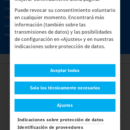
Encontrar un socio
Puede revocar su consentimiento voluntario
en cualquier momento. Encontrará más
Oferta de servicio del Unimog
información (también sobre las
Productos de piezas y servicio
transmisiones de datos) y las posibilidades
Recambios originales
de configuración en «Ajustes» y en nuestras
indicaciones sobre protección de datos.
Aceptar todos
Provider
Legal Notice
Contacto
Solo los técnicamente necesarios
Cookies
Protección de datos
Ajustes
Ajustes
© 2026 Daimler Truck AG. Reservados todos los derechos.
y
Indicaciones sobre protección de datos
Mercedes-Benz son marcas de
Mercedes-Benz Group AG.
Identificación de proveedores