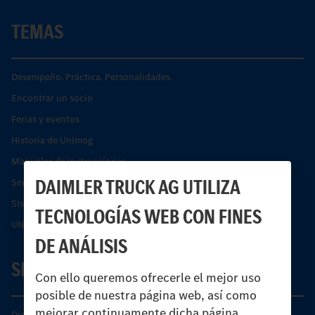
TEMAS
Desempeño. Práctica. Personalidades.
Encontrar un socio
Ferias y eventos
Historia de Unimog
Manuales de instrucciones
DAIMLER TRUCK AG UTILIZA
Servicios financieros
Sistemas de asistencia de seguridad Econic
TECNOLOGÍAS WEB CON FINES
UNI-TOUCH®
DE ANÁLISIS
SERVICIO
Con ello queremos ofrecerle el mejor uso
posible de nuestra página web, así como
mejorar continuamente dicha página.
Días de Servicio del Unimog