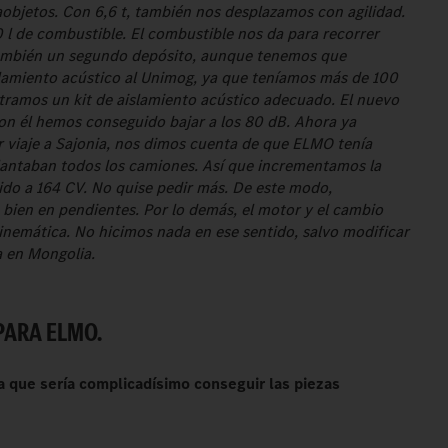
objetos. Con 6,6 t, también nos desplazamos con agilidad.
 l de combustible. El combustible nos da para recorrer
ambién un segundo depósito, aunque tenemos que
slamiento acústico al Unimog, ya que teníamos más de 100
ntramos un kit de aislamiento acústico adecuado. El nuevo
con él hemos conseguido bajar a los 80 dB. Ahora ya
 viaje a Sajonia, nos dimos cuenta de que ELMO tenía
lantaban todos los camiones. Así que incrementamos la
ido a 164 CV. No quise pedir más. De este modo,
 bien en pendientes. Por lo demás, el motor y el cambio
 cinemática. No hicimos nada en ese sentido, salvo modificar
a en Mongolia.
ARA ELMO.
 que sería complicadísimo conseguir las piezas