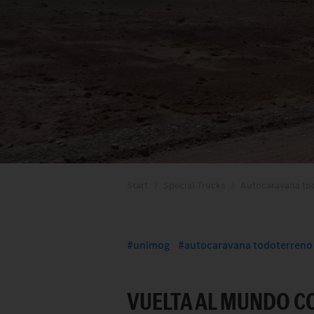
Start
Special Trucks
Autocaravana to
unimog
autocaravana todoterreno
VUELTA AL MUNDO CO