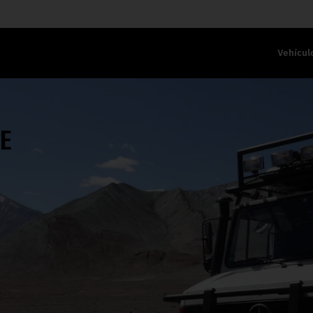
Vehícul
NE