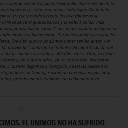
ión. Cuando se montó parte trasera del chasis –es decir, la
s guardabarros se colocaron demasiado bajos. Cuando los
r en trayectos todoterreno, los guardabarros se
 Crimea serré el guardabarros y lo volví a soldar más
rocería podría balancearse. Y nos dimos cuenta de ello en el
uando empezó a balancearse. Entonces quedó claro que los
tos. Era algo que no podíamos haber sabido antes. Así
. Mi proveedor comprobó el número de identificación del
echó las manos a la cabeza. Me dijo: «mira, Dirk, ya existe
uadores y, de todos modos, ya no se montan. Necesitas
ete y, cuando llegamos a Mongolia, nuestras piezas nos
rtiguadores, el Unimog recibió una extensa inspección,
erminó, prácticamente teníamos un vehículo nuevo.
IMOS. EL UNIMOG NO HA SUFRIDO