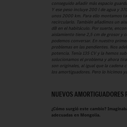
conseguido añadir más espacio guarda
Y ese peso incluye 200 l de agua y 370
unos 2000 km. Para ello montamos t
recircularlo. También añadimos un ai
dB en el habitáculo. Por suerte, enco
aislamiento tiene 2,5 cm de grosor y 
podemos conversar. En nuestro primer
problemas en las pendientes. Nos ade
potencia. Tenía 135 CV y la hemos sub
solucionamos el problema y ahora tira
son originales, al igual que la cadena
los amortiguadores. Pero lo hicimos y
NUEVOS AMORTIGUADORES P
¿Cómo surgió este cambio? Imaginaba
adecuadas en Mongolia.