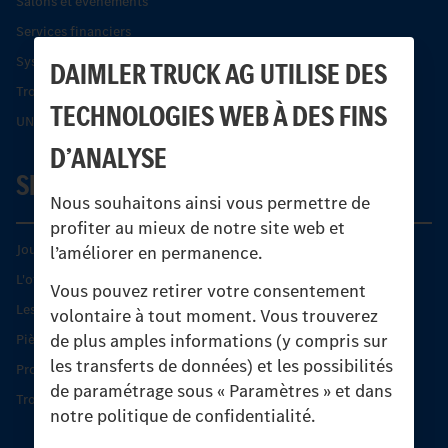
Salons et événements
Services financiers
Systèmes de sécurité Econic
DAIMLER TRUCK AG UTILISE DES
Trouver un partenaire
TECHNOLOGIES WEB À DES FINS
UNI-TOUCH®
D’ANALYSE
SERVICE
Nous souhaitons ainsi vous permettre de
profiter au mieux de notre site web et
Journées diagnostic Technique S.A.V Unimog
l’améliorer en permanence.
L'offre de services Unimog
Vous pouvez retirer votre consentement
Les produits phares
volontaire à tout moment. Vous trouverez
de plus amples informations (y compris sur
Pièces d’origine
les transferts de données) et les possibilités
Protection et maintien de la valeur
de paramétrage sous « Paramètres » et dans
Trouver un partenaire
notre politique de confidentialité.