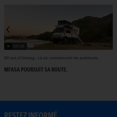
00:26
80 ans d’Unimog : Là où commencent les aventures.
A
D
MFASA POURSUIT SA ROUTE.
S
RESTEZ INFORMÉ