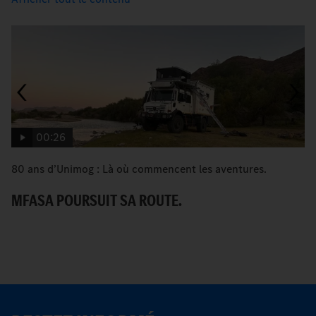
00:26
80 ans d’Unimog : Là où commencent les aventures.
A
D
MFASA POURSUIT SA ROUTE.
S