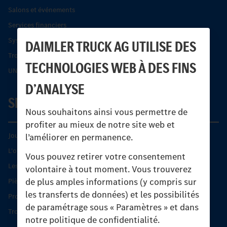
Salons et événements
Services financiers
Systèmes de sécurité Econic
DAIMLER TRUCK AG UTILISE DES
Trouver un partenaire
TECHNOLOGIES WEB À DES FINS
UNI-TOUCH®
D’ANALYSE
SERVICE
Nous souhaitons ainsi vous permettre de
profiter au mieux de notre site web et
Journées diagnostic Technique S.A.V Unimog
l’améliorer en permanence.
L'offre de services Unimog
Vous pouvez retirer votre consentement
Les produits phares
volontaire à tout moment. Vous trouverez
de plus amples informations (y compris sur
Pièces d’origine
les transferts de données) et les possibilités
Protection et maintien de la valeur
de paramétrage sous « Paramètres » et dans
Trouver un partenaire
notre politique de confidentialité.