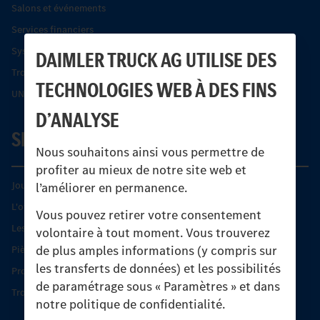
Salons et événements
Services financiers
Systèmes de sécurité Econic
DAIMLER TRUCK AG UTILISE DES
Trouver un partenaire
TECHNOLOGIES WEB À DES FINS
UNI-TOUCH®
D’ANALYSE
SERVICE
Nous souhaitons ainsi vous permettre de
profiter au mieux de notre site web et
Journées diagnostic Technique S.A.V Unimog
l’améliorer en permanence.
L'offre de services Unimog
Vous pouvez retirer votre consentement
Les produits phares
volontaire à tout moment. Vous trouverez
de plus amples informations (y compris sur
Pièces d’origine
les transferts de données) et les possibilités
Protection et maintien de la valeur
de paramétrage sous « Paramètres » et dans
Trouver un partenaire
notre politique de confidentialité.