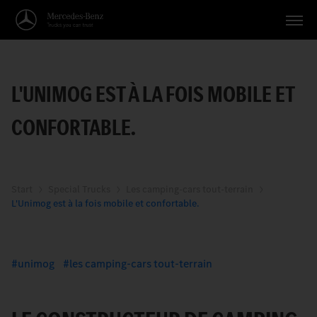
Véhicules
L'UNIMOG EST À LA FOIS MOBILE ET
Applications
CONFORTABLE.
Thèmes
Service
Recherche
Start
Special Trucks
Les camping-cars tout-terrain
L'Unimog est à la fois mobile et confortable.
Français
unimog
les camping-cars tout-terrain