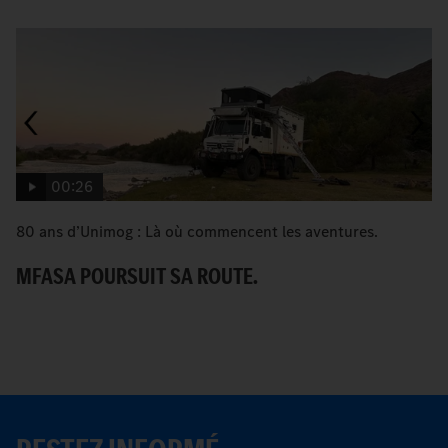
00:26
80 ans d’Unimog : Là où commencent les aventures.
A
D
MFASA POURSUIT SA ROUTE.
S