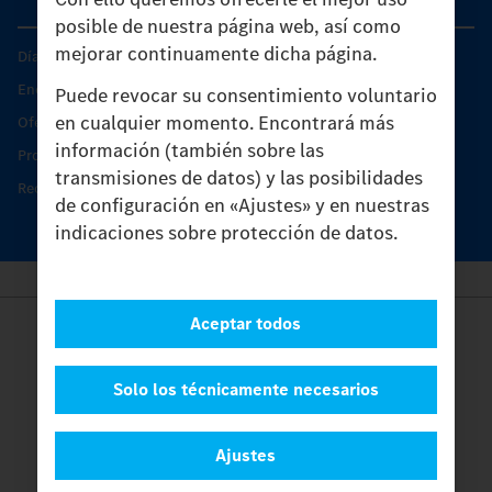
posible de nuestra página web, así como
mejorar continuamente dicha página.
Días de Servicio del Unimog
Encontrar un socio
Puede revocar su consentimiento voluntario
en cualquier momento. Encontrará más
Oferta de servicio del Unimog
información (también sobre las
Productos de piezas y servicio
transmisiones de datos) y las posibilidades
Recambios originales
de configuración en «Ajustes» y en nuestras
indicaciones sobre protección de datos.
Aceptar todos
Provider
Legal Notice
Contacto
Solo los técnicamente necesarios
Cookies
Protección de datos
Ajustes
Ajustes