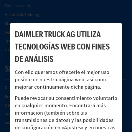
Ferias y eventos
Historia de Unimog
Manuales de instrucciones
DAIMLER TRUCK AG UTILIZA
Servicios financieros
Sistemas de asistencia de seguridad Econic
TECNOLOGÍAS WEB CON FINES
UNI-TOUCH®
DE ANÁLISIS
SERVICIO
Con ello queremos ofrecerle el mejor uso
posible de nuestra página web, así como
mejorar continuamente dicha página.
Días de Servicio del Unimog
Encontrar un socio
Puede revocar su consentimiento voluntario
en cualquier momento. Encontrará más
Oferta de servicio del Unimog
información (también sobre las
Productos de piezas y servicio
transmisiones de datos) y las posibilidades
Recambios originales
de configuración en «Ajustes» y en nuestras