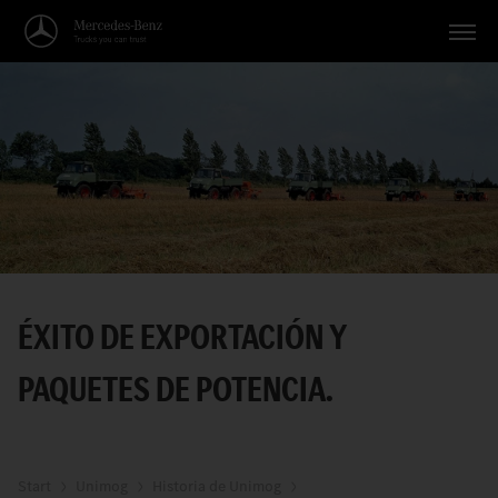
Vehículos
Aplicaciones
Temas
Servicio
Búsqueda
ÉXITO DE EXPORTACIÓN Y
Español
PAQUETES DE POTENCIA.
Start
Unimog
Historia de Unimog