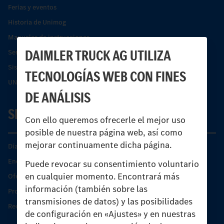
Ferias y eventos
Historia de Unimog
Manuales de instrucciones
DAIMLER TRUCK AG UTILIZA
Servicios financieros
Sistemas de asistencia de seguridad Econic
TECNOLOGÍAS WEB CON FINES
UNI-TOUCH®
DE ANÁLISIS
SERVICIO
Con ello queremos ofrecerle el mejor uso
posible de nuestra página web, así como
mejorar continuamente dicha página.
Días de Servicio del Unimog
Encontrar un socio
Puede revocar su consentimiento voluntario
en cualquier momento. Encontrará más
Oferta de servicio del Unimog
información (también sobre las
Productos de piezas y servicio
transmisiones de datos) y las posibilidades
Recambios originales
de configuración en «Ajustes» y en nuestras