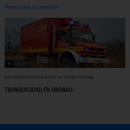
Mostrar todo el contenido
02:29
Los bomberos incorporan un nuevo Unimog.
C
TRANQUILIDAD EN GRONAU.
R