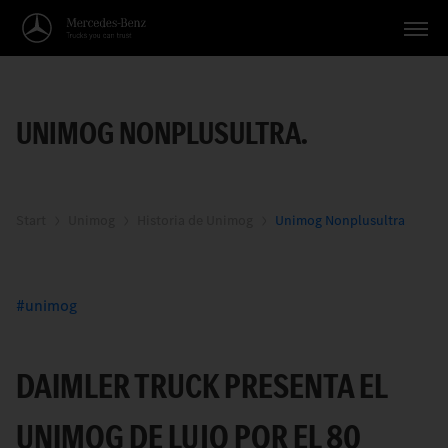
Vehículos
UNIMOG NONPLUSULTRA.
Aplicaciones
Temas
Servicio
Start
Unimog
Historia de Unimog
Unimog Nonplusultra
Búsqueda
unimog
Español
DAIMLER TRUCK PRESENTA EL
UNIMOG DE LUJO POR EL 80