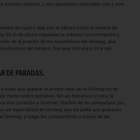
e nuevos caminos, y nos quedamos atascados una y otra
ravesía de cuatro días por el Sáhara hasta la meseta de
ta 50 m de altura requerían la máxima concentración y
ación de la presión de los neumáticos del Unimog, que
condiciones del terreno, fue muy útil una y otra vez.
AR DE PARADAS.
ra hubo que superar el primer reto: en el Unimog no se
r hacía ruidos extraños. Sin un mecánico in situ, la
ias a una conexión a Internet Starlink de su compañero Jan,
n un especialista en Unimog que les pidió que grabaran
el Unimog, y luego los compartieran a través de las