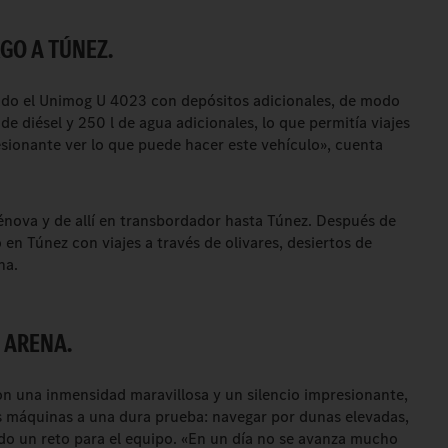
GO A TÚNEZ.
do el Unimog U 4023 con depósitos adicionales, de modo
e diésel y 250 l de agua adicionales, lo que permitía viajes
sionante ver lo que puede hacer este vehículo», cuenta
nova y de allí en transbordador hasta Túnez. Después de
 en Túnez con viajes a través de olivares, desiertos de
na.
 ARENA.
on una inmensidad maravillosa y un silencio impresionante,
as máquinas a una dura prueba: navegar por dunas elevadas,
do un reto para el equipo. «En un día no se avanza mucho