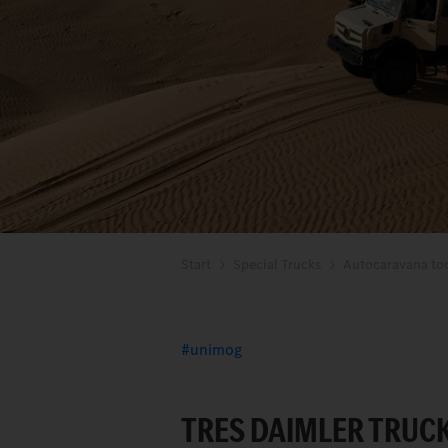
Start
Special Trucks
Autocaravana to
unimog
TRES DAIMLER TRUCK