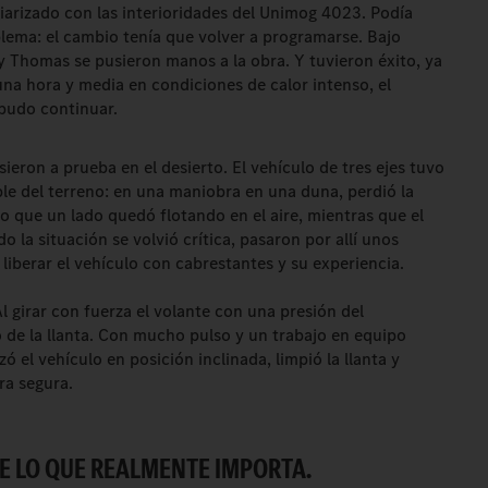
iliarizado con las interioridades del Unimog 4023. Podía
blema: el cambio tenía que volver a programarse. Bajo
y Thomas se pusieron manos a la obra. Y tuvieron éxito, ya
a hora y media en condiciones de calor intenso, el
pudo continuar.
eron a prueba en el desierto. El vehículo de tres ejes tuvo
ble del terreno: en una maniobra en una duna, perdió la
o que un lado quedó flotando en el aire, mientras que el
o la situación se volvió crítica, pasaron por allí unos
 liberar el vehículo con cabrestantes y su experiencia.
 girar con fuerza el volante con una presión del
 de la llanta. Con mucho pulso y un trabajo en equipo
zó el vehículo en posición inclinada, limpió la llanta y
ra segura.
VE LO QUE REALMENTE IMPORTA.