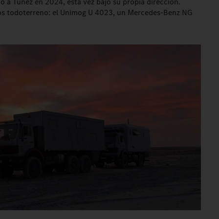
vo a Túnez en 2024, esta vez bajo su propia dirección.
los todoterreno: el Unimog U 4023, un Mercedes-Benz NG