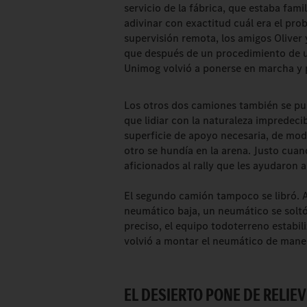
servicio de la fábrica, que estaba fam
adivinar con exactitud cuál era el pro
supervisión remota, los amigos Oliver 
que después de un procedimiento de un
Unimog volvió a ponerse en marcha y 
Los otros dos camiones también se pusi
que lidiar con la naturaleza impredeci
superficie de apoyo necesaria, de mod
otro se hundía en la arena. Justo cuand
aficionados al rally que les ayudaron a
El segundo camión tampoco se libró. Al
neumático baja, un neumático se soltó
preciso, el equipo todoterreno estabili
volvió a montar el neumático de mane
EL DESIERTO PONE DE RELIE