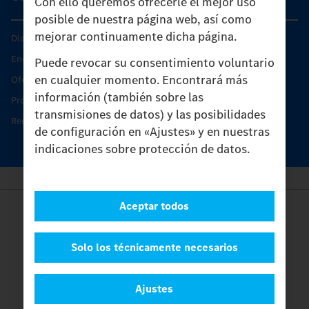
Con ello queremos ofrecerle el mejor uso
posible de nuestra página web, así como
mejorar continuamente dicha página.
Días de Servicio del Unimog
Encontrar un socio
Puede revocar su consentimiento voluntario
en cualquier momento. Encontrará más
Oferta de servicio del Unimog
información (también sobre las
Productos de piezas y servicio
transmisiones de datos) y las posibilidades
Recambios originales
de configuración en «Ajustes» y en nuestras
indicaciones sobre protección de datos.
Aceptar todos
Provider
Legal Notice
Contacto
Solo los técnicamente necesarios
Cookies
Protección de datos
Ajustes
Ajustes