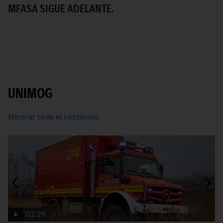
MFASA SIGUE ADELANTE.
A
UNIMOG
Mostrar todo el contenido
02:29