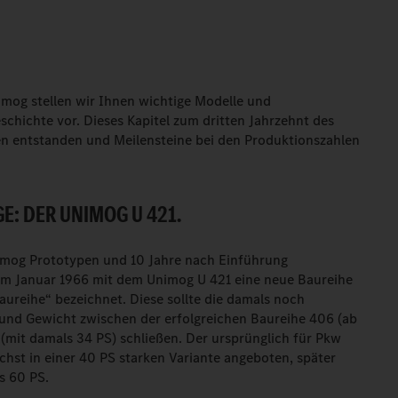
imog stellen wir Ihnen wichtige Modelle und
schichte vor. Dieses Kapitel zum dritten Jahrzehnt des
n entstanden und Meilensteine bei den Produktionszahlen
E: DER UNIMOG U 421.
imog Prototypen und 10 Jahre nach Einführung
 im Januar 1966 mit dem Unimog U 421 eine neue Baureihe
Baureihe“ bezeichnet. Diese sollte die damals noch
und Gewicht zwischen der erfolgreichen Baureihe 406 (ab
 (mit damals 34 PS) schließen. Der ursprünglich für Pkw
hst in einer 40 PS starken Variante angeboten, später
s 60 PS.