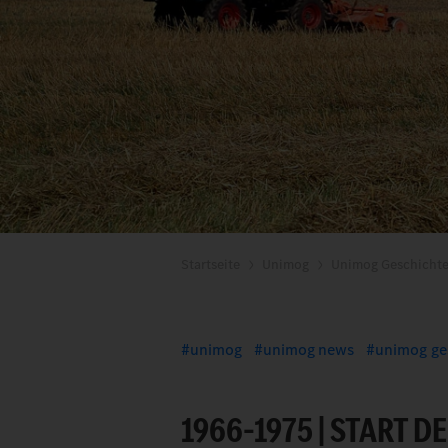
Startseite
Unimog
Unimog Geschicht
unimog
unimog news
unimog ge
1966–1975 | START 