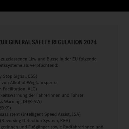
ZUR GENERAL SAFETY REGULATION 2024
eu zugelassenen Lkw und Busse in der EU folgende
itssysteme als verpflichtend:
 Stop Signal, ESS)
on von Alkohol-Wegfahrsperre
n Facilitation, ALC)
keitswarnung der Fahrerinnen und Fahrer
ess Warning, DDR-AW)
(RDKS)
sassistent (Intelligent Speed Assist, ISA)
(Reversing Detection System, REV)
ngerinnen und Fußgänger sowie Radfahrerinnen und