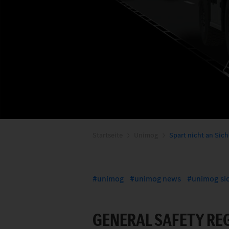
Startseite
Unimog
Spart nicht an Sich
unimog
unimog news
unimog si
GENERAL SAFETY RE