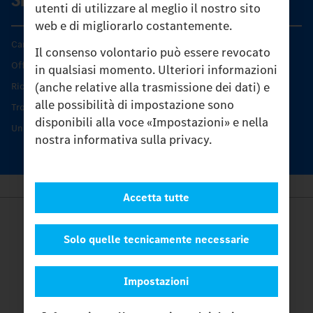
utenti di utilizzare al meglio il nostro sito
web e di migliorarlo costantemente.
Caratteristiche di prodotto
Il consenso volontario può essere revocato
Offerta di servizio Unimog
in qualsiasi momento. Ulteriori informazioni
(anche relative alla trasmissione dei dati) e
Ricambi originali
alle possibilità di impostazione sono
Trovare un partner
disponibili alla voce «Impostazioni» e nella
Unimog Service Days
nostra informativa sulla privacy.
Accetta tutte
Provider
Legal Notice
Solo quelle tecnicamente necessarie
Contatto
Cookies
Impostazioni
Protezione dati
Impostazioni