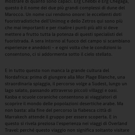
mostrare di quanto sono capaci. Erg Chebbi e Erg Chegaga,
questo è il nome dei due più grandi complessi di dune del
Marocco. Un nome cui rendono onore: le eccellenti doti
fuoristradistiche dell'Unimog e dello Zetros qui sono più
che mai importanti e per risalire i punti più alti si deve
mettere a frutto tutta la potenza di questi specialisti del
fuoristrada. A sera intorno al fuoco del campo si scambiano
esperienze e aneddoti – e ogni volta che le condizioni lo
consentono, ci si addormenta sotto il cielo stellato.
E in tutto questo non manca la grande cultura del
Nordafrica: prima di giungere alla Mor Plage Blanche, una
straordinaria spiaggia, il percorso volge a Sudest, lungo un
lago salato, passando attraverso piccoli villaggi e oasi.
Kasba e scuole coraniche consentono ai viaggiatori di
scoprire il mondo delle popolazioni desertiche arabe. Ma
non basta: alla fine del percorso la fiabesca città di
Marrakech attende il gruppo per essere scoperta. E in
questo si rivela preziosa l'esperienza nei viaggi di Overland
Travel: perché questo viaggio non significa soltanto visitare