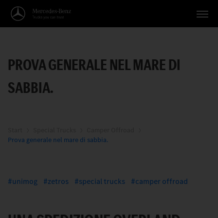
Veicoli
PROVA GENERALE NEL MARE DI
Applicazioni
SABBIA.
Temi
Servizio
Ricerca
Start
Special Trucks
Camper Offroad
Prova generale nel mare di sabbia.
Italiano
unimog
zetros
special trucks
camper offroad