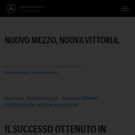
This
Veicoli
is
No
a
compatible
modal
NUOVO MEZZO, NUOVA VITTORIA.
Applicazioni
window.
source
was
Temi
found
for
this
Servizio
Start
Special Trucks
Camper Offroad
media.
Nuovo mezzo, nuova vittoria.
Ricerca
Italiano
unimog
special trucks
camper offroad
performance. pratica. personalita.
IL SUCCESSO OTTENUTO IN