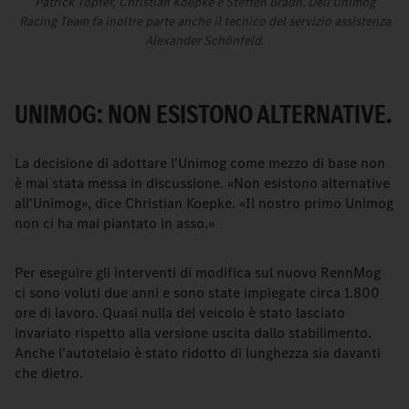
Patrick Töpfer, Christian Koepke e Steffen Braun. Dell'Unimog
Racing Team fa inoltre parte anche il tecnico del servizio assistenza
Alexander Schönfeld.
UNIMOG: NON ESISTONO ALTERNATIVE.
La decisione di adottare l'Unimog come mezzo di base non
è mai stata messa in discussione. «Non esistono alternative
all'Unimog», dice Christian Koepke. «Il nostro primo Unimog
non ci ha mai piantato in asso.»
Per eseguire gli interventi di modifica sul nuovo RennMog
ci sono voluti due anni e sono state impiegate circa 1.800
ore di lavoro. Quasi nulla del veicolo è stato lasciato
invariato rispetto alla versione uscita dallo stabilimento.
Anche l'autotelaio è stato ridotto di lunghezza sia davanti
che dietro.