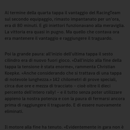
Al termine della quarta tappa il vantaggio del RacingTeam
sul secondo equipaggio, rimasto impantanato per un'ora,
era di 80 minuti. E gli iniettori funzionavano alla meraviglia.
La vittoria era quasi in pugno. Ma quello che contava ora
era mantenere il vantaggio e raggiungere il traguardo.
Poi la grande paura: all'inizio dell'ultima tappa il sesto
cilindro era di nuovo fuori gioco. «Dall'inizio alla fine della
tappa la tensione è stata enorme», rammenta Christian
Koepke. «Anche considerando che si trattava di una tappa
di notevole lunghezza.» 142 chilometri di prove speciali,
circa due ore e mezza di tracciato – cioè oltre il dieci
percento dell'intero rally! – e il tutto senza poter utilizzare
appieno la nostra potenza e con la paura di fermarsi ancora
prima di raggiungere il traguardo. E di essere nuovamente
eliminati.
Il motore alla fine ha tenuto. «Evidentemente in gara non è