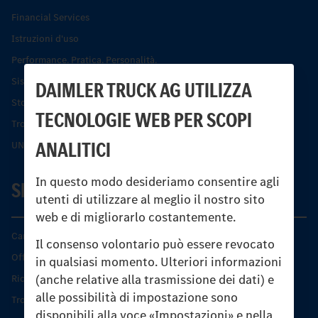
Financial Services
Istruzioni d'uso
Performance. Pratica. Personalità.
Sistemi di assistenza alla guida e di sicurezza
DAIMLER TRUCK AG UTILIZZA
Storia dell’Unimog
TECNOLOGIE WEB PER SCOPI
Trovare un partner
ANALITICI
UNI-TOUCH®
In questo modo desideriamo consentire agli
SERVIZIO
utenti di utilizzare al meglio il nostro sito
web e di migliorarlo costantemente.
Caratteristiche di prodotto
Il consenso volontario può essere revocato
Offerta di servizio Unimog
in qualsiasi momento. Ulteriori informazioni
(anche relative alla trasmissione dei dati) e
Ricambi originali
alle possibilità di impostazione sono
Trovare un partner
disponibili alla voce «Impostazioni» e nella