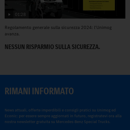
01:28
Regolamento generale sulla sicurezza 2024: l'Unimog
I 
avanza.
N
NESSUN RISPARMIO SULLA SICUREZZA.
RIMANI INFORMATO
News attuali, offerte imperdibili e consigli pratici su Unimog ed
Econic: per essere sempre aggiornati in futuro, registratevi ora alla
nostra newsletter gratuita su Mercedes-Benz Special Trucks.