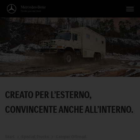
Veicoli
Applicazioni
Temi
Servizio
Ricerca
CREATO PER L’ESTERNO,
Italiano
CONVINCENTE ANCHE ALL’INTERNO.
Start
Special Trucks
Camper Offroad