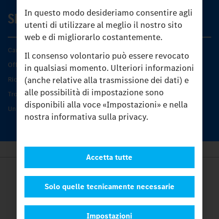
In questo modo desideriamo consentire agli
SERVIZIO
utenti di utilizzare al meglio il nostro sito
web e di migliorarlo costantemente.
Caratteristiche di prodotto
Il consenso volontario può essere revocato
Offerta di servizio Unimog
in qualsiasi momento. Ulteriori informazioni
(anche relative alla trasmissione dei dati) e
Ricambi originali
alle possibilità di impostazione sono
Trovare un partner
disponibili alla voce «Impostazioni» e nella
Unimog Service Days
nostra informativa sulla privacy.
Accetta tutte
Provider
Legal Notice
Solo quelle tecnicamente necessarie
Contatto
Cookies
Impostazioni
Protezione dati