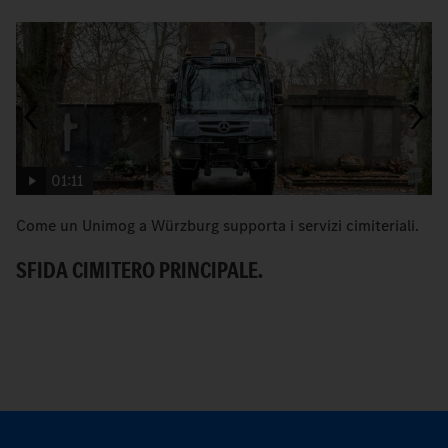
01:11
Come un Unimog a Würzburg supporta i servizi cimiteriali.
«
co
SFIDA CIMITERO PRINCIPALE.
I