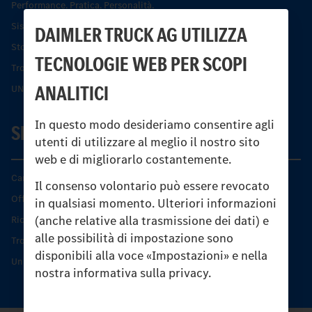
Performance. Pratica. Personalità.
Sistemi di assistenza alla guida e di sicurezza
DAIMLER TRUCK AG UTILIZZA
Storia dell’Unimog
TECNOLOGIE WEB PER SCOPI
Trovare un partner
ANALITICI
UNI-TOUCH®
In questo modo desideriamo consentire agli
SERVIZIO
utenti di utilizzare al meglio il nostro sito
web e di migliorarlo costantemente.
Caratteristiche di prodotto
Il consenso volontario può essere revocato
Offerta di servizio Unimog
in qualsiasi momento. Ulteriori informazioni
(anche relative alla trasmissione dei dati) e
Ricambi originali
alle possibilità di impostazione sono
Trovare un partner
disponibili alla voce «Impostazioni» e nella
Unimog Service Days
nostra informativa sulla privacy.