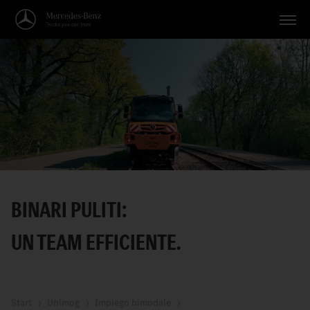
Veicoli
Applicazioni
Temi
Servizio
Ricerca
BINARI PULITI:
Italiano
UN TEAM EFFICIENTE.
Start
Unimog
Impiego bimodale