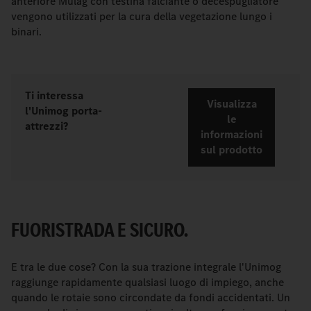
anteriore Mulag con testina falciante o decespugliatore
vengono utilizzati per la cura della vegetazione lungo i
binari.
Ti interessa
Visualizza
l'Unimog porta-
le
attrezzi?
informazioni
sul prodotto
FUORISTRADA E SICURO.
E tra le due cose? Con la sua trazione integrale l'Unimog
raggiunge rapidamente qualsiasi luogo di impiego, anche
quando le rotaie sono circondate da fondi accidentati. Un