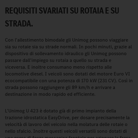
REQUISITI SVARIATI SU ROTAIA E SU
STRADA.
Con l'allestimento bimodale gli Unimog possono viaggiare
sia su rotaie sia su strade normali. In pochi minuti, grazie al
dispositivo di sollevamento idraulico gli Unimog possono
passare dall'impiego su rotaia a quello su strada e
viceversa. E inoltre consumano meno rispetto alle
locomotive diesel. I veicoli sono dotati del motore Euro VI
ecocompatibile con una potenza di 170 kW (231 CV). Così in
strada possono raggiungere gli 89 km/h e arrivare a
destinazione in modo rapido ed efficiente.
L'Unimog U 423 è dotato già di primo impianto della
trazione idrostatica EasyDrive, per dosare precisamente la
velocità di lavoro del veicolo nella molatura delle rotaie o
nello sfalcio. Inoltre questi veicoli versatili sono dotati di
una presa di forza meccanica frontale per azionare la fresa