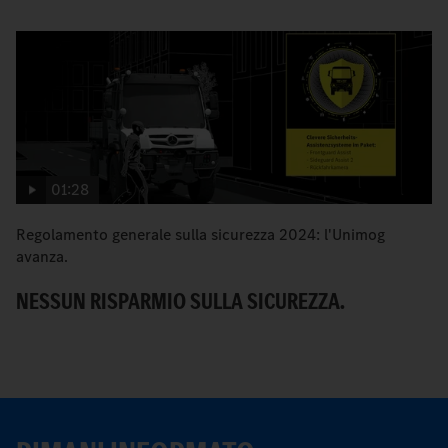
01:28
Regolamento generale sulla sicurezza 2024: l'Unimog
I 
avanza.
N
NESSUN RISPARMIO SULLA SICUREZZA.