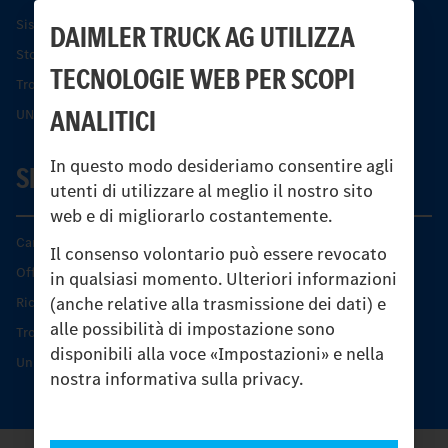
Sistemi di assistenza alla guida e di sicurezza
DAIMLER TRUCK AG UTILIZZA
Storia dell’Unimog
TECNOLOGIE WEB PER SCOPI
Trovare un partner
ANALITICI
UNI-TOUCH®
In questo modo desideriamo consentire agli
SERVIZIO
utenti di utilizzare al meglio il nostro sito
web e di migliorarlo costantemente.
Caratteristiche di prodotto
Il consenso volontario può essere revocato
Offerta di servizio Unimog
in qualsiasi momento. Ulteriori informazioni
(anche relative alla trasmissione dei dati) e
Ricambi originali
alle possibilità di impostazione sono
Trovare un partner
disponibili alla voce «Impostazioni» e nella
Unimog Service Days
nostra informativa sulla privacy.