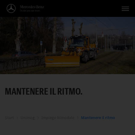
Veicoli
Applicazioni
Temi
Servizio
Ricerca
MANTENERE IL RITMO.
Italiano
Start
Unimog
Impiego bimodale
Mantenere il ritmo