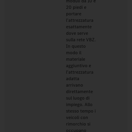
moduli da 10 e
20 piedi e
portare
l'attrezzatura
esattamente
dove serve
sulla rete VBZ.
In questo
modo il
materiale
aggiuntivo e
l'attrezzatura
adatta
arrivano
direttamente
sul luogo di
impiego. Allo
stesso tempo i
veicoli con
rimorchio si
occupano