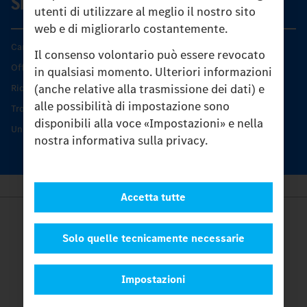
SERVIZIO
utenti di utilizzare al meglio il nostro sito
web e di migliorarlo costantemente.
Caratteristiche di prodotto
Il consenso volontario può essere revocato
Offerta di servizio Unimog
in qualsiasi momento. Ulteriori informazioni
(anche relative alla trasmissione dei dati) e
Ricambi originali
alle possibilità di impostazione sono
Trovare un partner
disponibili alla voce «Impostazioni» e nella
Unimog Service Days
nostra informativa sulla privacy.
Accetta tutte
Provider
Legal Notice
Solo quelle tecnicamente necessarie
Contatto
Cookies
Impostazioni
Protezione dati
Impostazioni