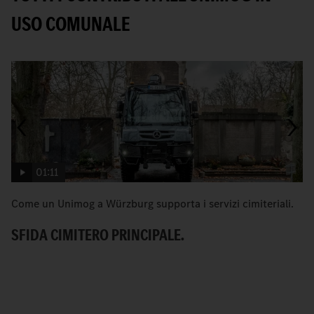
USO COMUNALE
01:11
Come un Unimog a Würzburg supporta i servizi cimiteriali.
«
co
SFIDA CIMITERO PRINCIPALE.
I