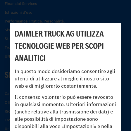
Financial Services
Istruzioni d'uso
Performance. Pratica. Personalità.
Sistemi di assistenza alla guida e di sicurezza
DAIMLER TRUCK AG UTILIZZA
Storia dell’Unimog
TECNOLOGIE WEB PER SCOPI
Trovare un partner
ANALITICI
UNI-TOUCH®
In questo modo desideriamo consentire agli
SERVIZIO
utenti di utilizzare al meglio il nostro sito
web e di migliorarlo costantemente.
Caratteristiche di prodotto
Il consenso volontario può essere revocato
Offerta di servizio Unimog
in qualsiasi momento. Ulteriori informazioni
(anche relative alla trasmissione dei dati) e
Ricambi originali
alle possibilità di impostazione sono
Trovare un partner
disponibili alla voce «Impostazioni» e nella
Unimog Service Days