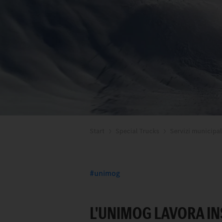
Start
Special Trucks
Servizi municipali
unimog
L'UNIMOG LAVORA I