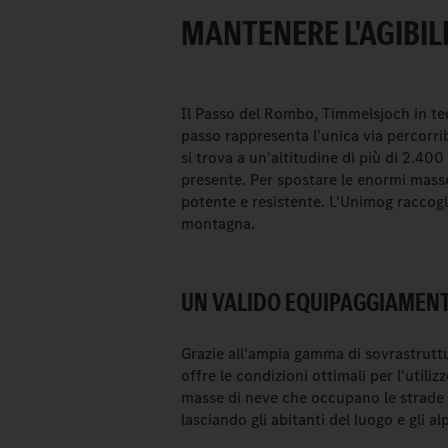
MANTENERE L'AGIBIL
Il Passo del Rombo, Timmelsjoch in tede
passo rappresenta l'unica via percorribi
si trova a un'altitudine di più di 2.4
presente. Per spostare le enormi masse
potente e resistente. L'Unimog raccogli
montagna.
UN VALIDO EQUIPAGGIAMENTO
Grazie all'ampia gamma di sovrastrutt
offre le condizioni ottimali per l'utili
masse di neve che occupano le strade
lasciando gli abitanti del luogo e gli a