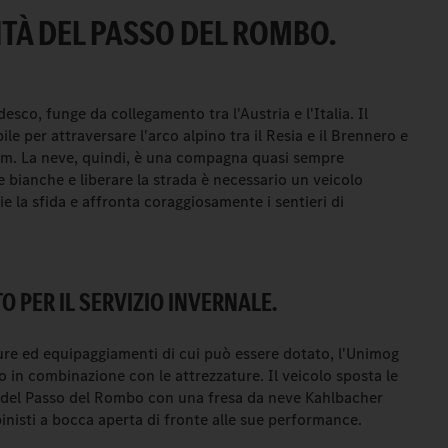
ITÀ DEL PASSO DEL ROMBO.
sco, funge da collegamento tra l'Austria e l'Italia. Il
le per attraversare l'arco alpino tra il Resia e il Brennero e
00 m. La neve, quindi, è una compagna quasi sempre
 bianche e liberare la strada è necessario un veicolo
e la sfida e affronta coraggiosamente i sentieri di
 PER IL SERVIZIO INVERNALE.
ure ed equipaggiamenti di cui può essere dotato, l'Unimog
zzo in combinazione con le attrezzature. Il veicolo sposta le
 del Passo del Rombo con una fresa da neve Kahlbacher
lpinisti a bocca aperta di fronte alle sue performance.