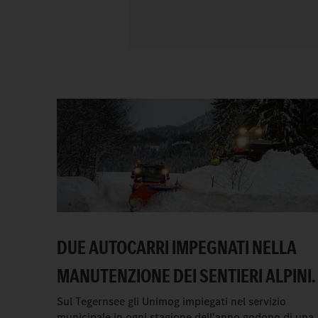
DUE AUTOCARRI IMPEGNATI NELLA
MANUTENZIONE DEI SENTIERI ALPINI.
Sul Tegernsee gli Unimog impiegati nel servizio
municipale in ogni stagione dell'anno godono di una