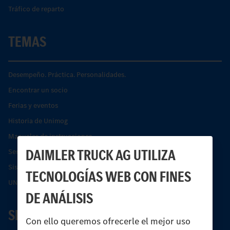
Tráfico de reparto
TEMAS
Desempeño. Práctica. Personalidades.
Encontrar un socio
Ferias y eventos
Historia de Unimog
Manuales de instrucciones
DAIMLER TRUCK AG UTILIZA
Servicios financieros
Sistemas de asistencia de seguridad Econic
TECNOLOGÍAS WEB CON FINES
UNI-TOUCH®
DE ANÁLISIS
SERVICIO
Con ello queremos ofrecerle el mejor uso