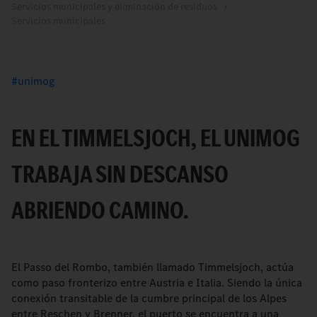
Servicios municipales y eliminación de residuos
Servicios municipales
unimog
EN EL TIMMELSJOCH, EL UNIMOG
TRABAJA SIN DESCANSO
ABRIENDO CAMINO.
El Passo del Rombo, también llamado Timmelsjoch, actúa
como paso fronterizo entre Austria e Italia. Siendo la única
conexión transitable de la cumbre principal de los Alpes
entre Reschen y Brenner, el puerto se encuentra a una