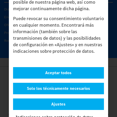
posible de nuestra página web, así como
mejorar continuamente dicha página.
Días de Servicio del Unimog
Encontrar un socio
Puede revocar su consentimiento voluntario
en cualquier momento. Encontrará más
Oferta de servicio del Unimog
información (también sobre las
Productos de piezas y servicio
transmisiones de datos) y las posibilidades
Recambios originales
de configuración en «Ajustes» y en nuestras
indicaciones sobre protección de datos.
Aceptar todos
Provider
Legal Notice
Contacto
Solo los técnicamente necesarios
Cookies
Protección de datos
Ajustes
Ajustes
© 2026 Daimler Truck AG. Reservados todos los derechos.
y