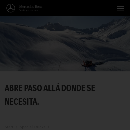
Vehículos
Aplicaciones
Temas
Servicio
Búsqueda
ABRE PASO ALLÁ DONDE SE
Español
NECESITA.
Start
Special Trucks