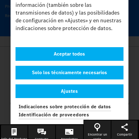
información (también sobre las
Productos de piezas y servicio
transmisiones de datos) y las posibilidades
Recambios originales
de configuración en «Ajustes» y en nuestras
indicaciones sobre protección de datos.
Aceptar todos
Provider
Legal Notice
Contacto
Solo los técnicamente necesarios
Cookies
Protección de datos
Ajustes
Ajustes
© 2026 Daimler Truck AG. Reservados todos los derechos.
y
Indicaciones sobre protección de datos
Mercedes-Benz son marcas de
Mercedes-Benz Group AG.
Identificación de proveedores
Encontrar un
Compartir