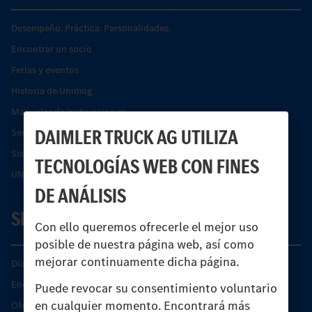
Desempeño. Práctica. Personalidades.
Encontrar un socio
Ferias y eventos
Historia de Unimog
Manuales de instrucciones
DAIMLER TRUCK AG UTILIZA
Servicios financieros
Sistemas de asistencia de seguridad Econic
TECNOLOGÍAS WEB CON FINES
UNI-TOUCH®
DE ANÁLISIS
SERVICIO
Con ello queremos ofrecerle el mejor uso
posible de nuestra página web, así como
mejorar continuamente dicha página.
Días de Servicio del Unimog
Encontrar un socio
Puede revocar su consentimiento voluntario
en cualquier momento. Encontrará más
Oferta de servicio del Unimog