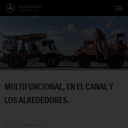
Vehículos
Aplicaciones
Temas
Servicio
Búsqueda
MULTIFUNCIONAL, EN EL CANAL Y
Español
LOS ALREDEDORES.
Start
Special Trucks