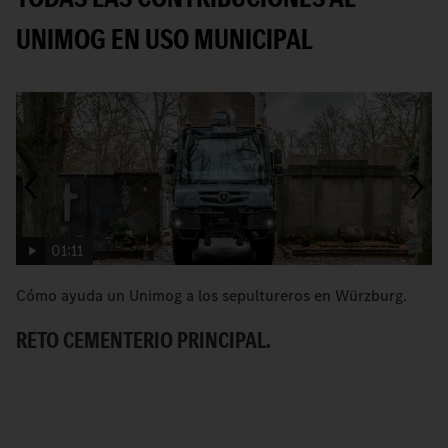
UNIMOG EN USO MUNICIPAL
01:11
Cómo ayuda un Unimog a los sepultureros en Würzburg.
[
U
RETO CEMENTERIO PRINCIPAL.
E