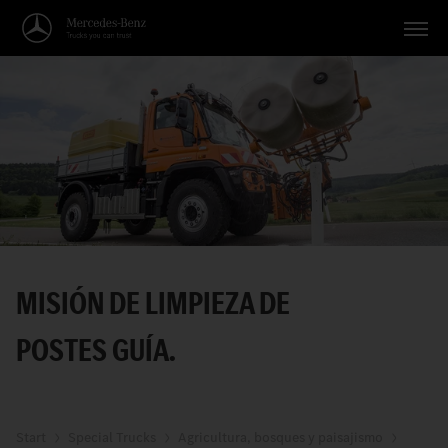
Vehículos
Aplicaciones
Temas
Servicio
Búsqueda
MISIÓN DE LIMPIEZA DE
Español
POSTES GUÍA.
Start
Special Trucks
Agricultura, bosques y paisajismo