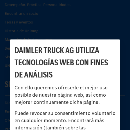
Desempeño. Práctica. Personalidades.
Encontrar un socio
Ferias y eventos
Historia de Unimog
Manuales de instrucciones
DAIMLER TRUCK AG UTILIZA
Servicios financieros
Sistemas de asistencia de seguridad Econic
TECNOLOGÍAS WEB CON FINES
UNI-TOUCH®
DE ANÁLISIS
SERVICIO
Con ello queremos ofrecerle el mejor uso
posible de nuestra página web, así como
mejorar continuamente dicha página.
Días de Servicio del Unimog
Encontrar un socio
Puede revocar su consentimiento voluntario
en cualquier momento. Encontrará más
Oferta de servicio del Unimog
información (también sobre las
Productos de piezas y servicio