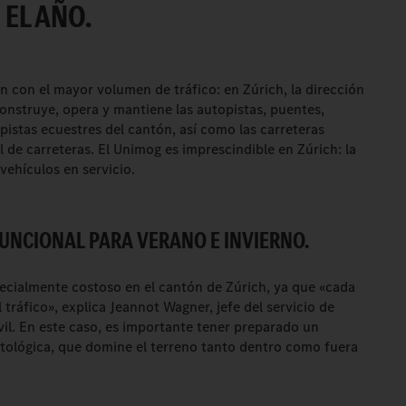
 EL AÑO.
n con el mayor volumen de tráfico: en Zúrich, la dirección
construye, opera y mantiene las autopistas, puentes,
pistas ecuestres del cantón, así como las carreteras
l de carreteras. El Unimog es imprescindible en Zúrich: la
vehículos en servicio.
NCIONAL PARA VERANO E INVIERNO.
ecialmente costoso en el cantón de Zúrich, ya que «cada
tráfico», explica Jeannot Wagner, jefe del servicio de
ivil. En este caso, es importante tener preparado un
atológica, que domine el terreno tanto dentro como fuera