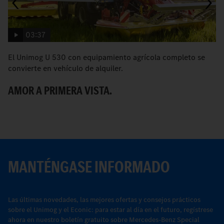
03:37
El Unimog U 530 con equipamiento agrícola completo se
El
convierte en vehículo de alquiler.
ag
AMOR A PRIMERA VISTA.
N
MANTÉNGASE INFORMADO
Las últimas novedades, las mejores ofertas y consejos prácticos
sobre el Unimog y el Econic: para estar al día en el futuro, regístrese
ahora en nuestro boletín gratuito sobre Mercedes-Benz Special