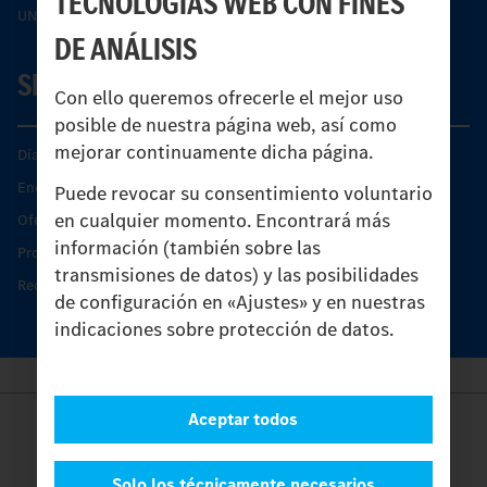
TECNOLOGÍAS WEB CON FINES
UNI-TOUCH®
DE ANÁLISIS
SERVICIO
Con ello queremos ofrecerle el mejor uso
posible de nuestra página web, así como
mejorar continuamente dicha página.
Días de Servicio del Unimog
Encontrar un socio
Puede revocar su consentimiento voluntario
en cualquier momento. Encontrará más
Oferta de servicio del Unimog
información (también sobre las
Productos de piezas y servicio
transmisiones de datos) y las posibilidades
Recambios originales
de configuración en «Ajustes» y en nuestras
indicaciones sobre protección de datos.
Aceptar todos
Provider
Legal Notice
Contacto
Solo los técnicamente necesarios