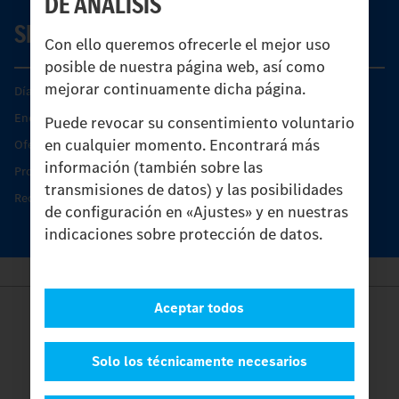
DE ANÁLISIS
SERVICIO
Con ello queremos ofrecerle el mejor uso
posible de nuestra página web, así como
mejorar continuamente dicha página.
Días de Servicio del Unimog
Encontrar un socio
Puede revocar su consentimiento voluntario
en cualquier momento. Encontrará más
Oferta de servicio del Unimog
información (también sobre las
Productos de piezas y servicio
transmisiones de datos) y las posibilidades
Recambios originales
de configuración en «Ajustes» y en nuestras
indicaciones sobre protección de datos.
Aceptar todos
Provider
Legal Notice
Contacto
Solo los técnicamente necesarios
Cookies
Protección de datos