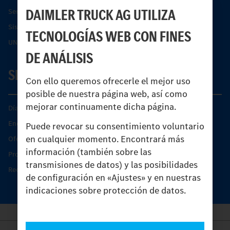
DAIMLER TRUCK AG UTILIZA
Servicios financieros
Sistemas de asistencia de seguridad Econic
TECNOLOGÍAS WEB CON FINES
UNI-TOUCH®
DE ANÁLISIS
SERVICIO
Con ello queremos ofrecerle el mejor uso
posible de nuestra página web, así como
mejorar continuamente dicha página.
Días de Servicio del Unimog
Encontrar un socio
Puede revocar su consentimiento voluntario
en cualquier momento. Encontrará más
Oferta de servicio del Unimog
información (también sobre las
Productos de piezas y servicio
transmisiones de datos) y las posibilidades
Recambios originales
de configuración en «Ajustes» y en nuestras
indicaciones sobre protección de datos.