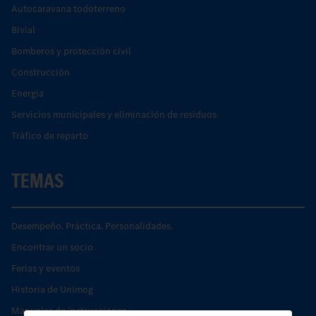
Autocaravana todoterreno
Bivial
Bomberos y protección civil
Construcción
Energía
Servicios municipales y eliminación de residuos
Tráfico de reparto
TEMAS
Desempeño. Práctica. Personalidades.
Encontrar un socio
Ferias y eventos
Historia de Unimog
Manuales de instrucciones