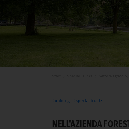
Start
Special Trucks
Settore agricolo,
unimog
special trucks
NELL'AZIENDA FORES