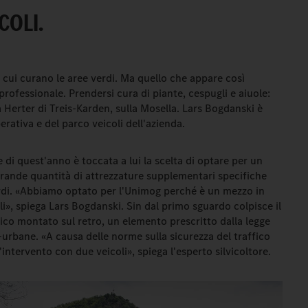
COLI.
n cui curano le aree verdi. Ma quello che appare così
 professionale. Prendersi cura di piante, cespugli e aiuole:
la Herter di Treis-Karden, sulla Mosella. Lars Bogdanski è
ativa e del parco veicoli dell'azienda.
ne di quest'anno è toccata a lui la scelta di optare per un
ande quantità di attrezzature supplementari specifiche
verdi. «Abbiamo optato per l'Unimog perché è un mezzo in
oli», spiega Lars Bogdanski. Sin dal primo sguardo colpisce il
fico montato sul retro, un elemento prescritto dalla legge
a-urbane. «A causa delle norme sulla sicurezza del traffico
intervento con due veicoli», spiega l'esperto silvicoltore.