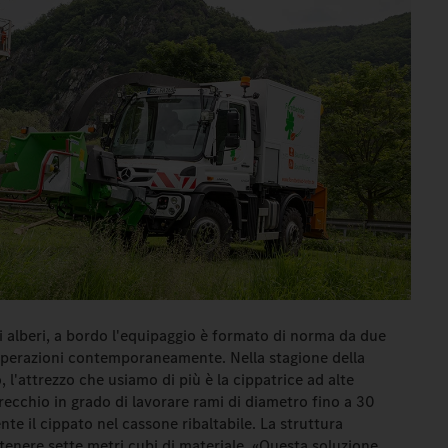
 alberi, a bordo l'equipaggio è formato di norma da due
operazioni contemporaneamente. Nella stagione della
, l'attrezzo che usiamo di più è la cippatrice ad alte
recchio in grado di lavorare rami di diametro fino a 30
te il cippato nel cassone ribaltabile. La struttura
ontenere sette metri cubi di materiale. «Questa soluzione