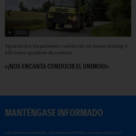
03:11
Agrarservice Vorpommern cuenta con un nuevo Unimog U
L
535 como ayudante de cosecha.
cu
«¡NOS ENCANTA CONDUCIR EL UNIMOG!»
V
S
MANTÉNGASE INFORMADO
Las últimas novedades, las mejores ofertas y consejos prácticos