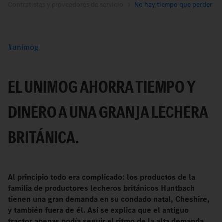
Contratistas y proveedores de servicio
No hay tiempo que perder
unimog
EL UNIMOG AHORRA TIEMPO Y
DINERO A UNA GRANJA LECHERA
BRITÁNICA.
Al principio todo era complicado: los productos de la
familia de productores lecheros británicos Huntbach
tienen una gran demanda en su condado natal, Cheshire,
y también fuera de él. Así se explica que el antiguo
tractor apenas podía seguir el ritmo de la alta demanda.