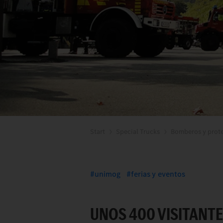
Start
Special Trucks
Bomberos y prote
unimog
ferias y eventos
UNOS 400 VISITANTE