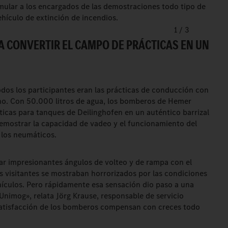
rmular a los encargados de las demostraciones todo tipo de
hículo de extinción de incendios.
1
/
3
A CONVERTIR EL CAMPO DE PRÁCTICAS EN UN
dos los participantes eran las prácticas de conducción con
reno. Con 50.000 litros de agua, los bomberos de Hemer
ticas para tanques de Deilinghofen en un auténtico barrizal
emostrar la capacidad de vadeo y el funcionamiento del
 los neumáticos.
rar impresionantes ángulos de volteo y de rampa con el
os visitantes se mostraban horrorizados por las condiciones
ículos. Pero rápidamente esa sensación dio paso a una
nimog», relata Jörg Krause, responsable de servicio
 satisfacción de los bomberos compensan con creces todo