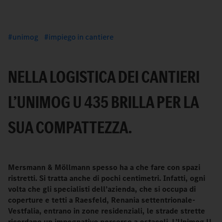
unimog
impiego in cantiere
NELLA LOGISTICA DEI CANTIERI
L’UNIMOG U 435 BRILLA PER LA
SUA COMPATTEZZA.
Mersmann & Möllmann spesso ha a che fare con spazi
ristretti. Si tratta anche di pochi centimetri. Infatti, ogni
volta che gli specialisti dell’azienda, che si occupa di
coperture e tetti a Raesfeld, Renania settentrionale-
Vestfalia, entrano in zone residenziali, le strade strette
ricordano un impegnativo percorso a ostacoli. L’Unimog U