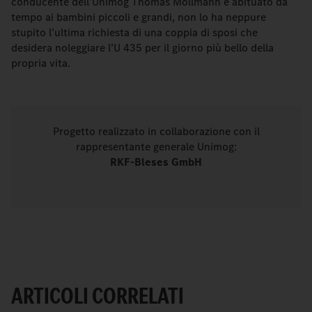
conducente dell’Unimog Thomas Möllmann è abituato da
tempo ai bambini piccoli e grandi, non lo ha neppure
stupito l’ultima richiesta di una coppia di sposi che
desidera noleggiare l’U 435 per il giorno più bello della
propria vita.
Progetto realizzato in collaborazione con il
rappresentante generale Unimog:
RKF-Bleses GmbH
ARTICOLI CORRELATI