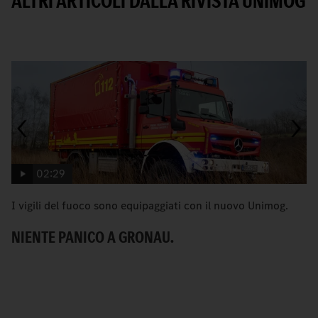
ALTRI ARTICOLI DALLA RIVISTA UNIMOG
Mostra tutto il contenuto
02:29
I vigili del fuoco sono equipaggiati con il nuovo Unimog.
C
NIENTE PANICO A GRONAU.
S