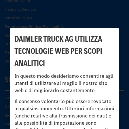
Fiere ed eventi
Financial Services
Istruzioni d'uso
Performance. Pratica. Personalità.
Sistemi di assistenza alla guida e di sicurezza
DAIMLER TRUCK AG UTILIZZA
Storia dell’Unimog
TECNOLOGIE WEB PER SCOPI
Trovare un partner
ANALITICI
UNI-TOUCH®
In questo modo desideriamo consentire agli
SERVIZIO
utenti di utilizzare al meglio il nostro sito
web e di migliorarlo costantemente.
Caratteristiche di prodotto
Il consenso volontario può essere revocato
Offerta di servizio Unimog
in qualsiasi momento. Ulteriori informazioni
(anche relative alla trasmissione dei dati) e
Ricambi originali
alle possibilità di impostazione sono
Trovare un partner