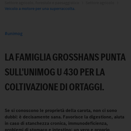
Settore agricolo, forestale e paesaggistico
Settore agricolo
Veicolo a motore per una superraccolta.
unimog
LA FAMIGLIA GROSSHANS PUNTA S
ULL'UNIMOG U 430 PER LA C
OLTIVAZIONE DI ORTAGGI.
Se si conoscono le proprietà della carota, non ci sono
dubbi: è decisamente sana. Favorisce la digestione, aiuta
in caso di stanchezza cronica, immunodeficienza,
problemi di stomaco e intestino: un vero e proprio