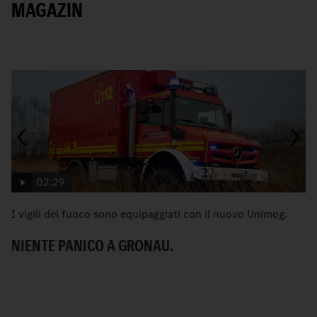
MAGAZIN
Mostra tutto il contenuto
02:29
I vigili del fuoco sono equipaggiati con il nuovo Unimog.
C
NIENTE PANICO A GRONAU.
S