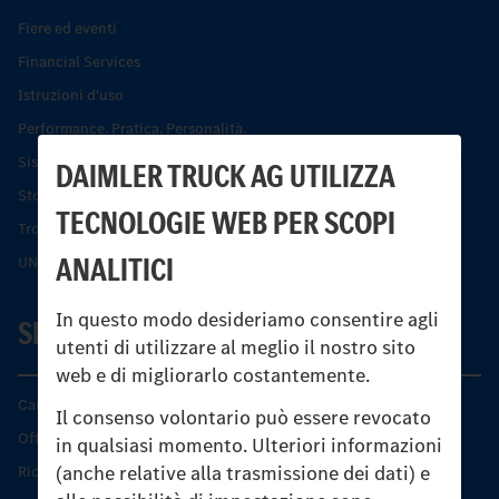
Fiere ed eventi
Financial Services
Istruzioni d'uso
Performance. Pratica. Personalità.
Sistemi di assistenza alla guida e di sicurezza
DAIMLER TRUCK AG UTILIZZA
Storia dell’Unimog
TECNOLOGIE WEB PER SCOPI
Trovare un partner
ANALITICI
UNI-TOUCH®
In questo modo desideriamo consentire agli
SERVIZIO
utenti di utilizzare al meglio il nostro sito
web e di migliorarlo costantemente.
Caratteristiche di prodotto
Il consenso volontario può essere revocato
Offerta di servizio Unimog
in qualsiasi momento. Ulteriori informazioni
(anche relative alla trasmissione dei dati) e
Ricambi originali