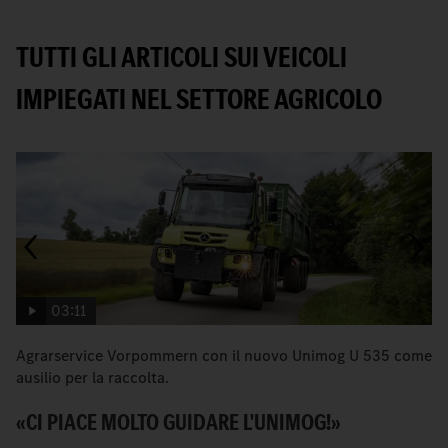
TUTTI GLI ARTICOLI SUI VEICOLI
IMPIEGATI NEL SETTORE AGRICOLO
03:11
Agrarservice Vorpommern con il nuovo Unimog U 535 come
Ef
ausilio per la raccolta.
5
«CI PIACE MOLTO GUIDARE L'UNIMOG!»
U