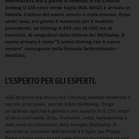
dimenticherà mai il giorno di febbraio in cui il nuovo
Unimog U 435 color verde foglia (RAL 6002) è arrivato in
fattoria. L'attesa del nuovo veicolo è stata enorme. Dopo
undici anni, era giunto il momento per il modello
precedente, un Unimog U 400 con 10.000 ore di
esercizio, di congedarsi dalla fattoria dei Weitkamp. Il
nuovo arrivato è stato "il primo Unimog con il nuovo
motore" consegnato nella Renania Settentrionale-
Vestfalia.
L'ESPERTO PER GLI ESPERTI.
«Già da prima era chiaro che l'Unimog sarebbe diventato il
veicolo principale», sorride Jobst Weitkamp. Dirige
un'azienda agricola e gestisce una superficie di 230 ettari
di terra coltivabile. Orzo, frumento, colza, barbabietola e
mais sono le coltivazioni della famiglia Weitkamp. Il
secondo al comando dell'azienda è il figlio Jan Philipp.
Padre e figlio sono aiutati nelle attività quotidiane da una