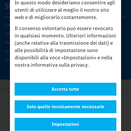
In questo modo desideriamo consentire agli
SERVIZIO
utenti di utilizzare al meglio il nostro sito
web e di migliorarlo costantemente.
Caratteristiche di prodotto
Il consenso volontario può essere revocato
Offerta di servizio Unimog
in qualsiasi momento. Ulteriori informazioni
(anche relative alla trasmissione dei dati) e
Ricambi originali
alle possibilità di impostazione sono
Trovare un partner
disponibili alla voce «Impostazioni» e nella
Unimog Service Days
nostra informativa sulla privacy.
Accetta tutte
Provider
Legal Notice
Solo quelle tecnicamente necessarie
Contatto
Cookies
Impostazioni
Protezione dati