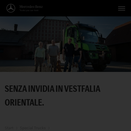
Veicoli
Applicazioni
Temi
Servizio
Ricerca
SENZA INVIDIA IN VESTFALIA
Italiano
ORIENTALE.
Start
Special Trucks