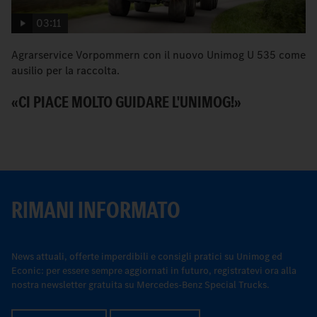
03:11
Agrarservice Vorpommern con il nuovo Unimog U 535 come
L
ausilio per la raccolta.
co
«CI PIACE MOLTO GUIDARE L'UNIMOG!»
V
RIMANI INFORMATO
News attuali, offerte imperdibili e consigli pratici su Unimog ed
Econic: per essere sempre aggiornati in futuro, registratevi ora alla
nostra newsletter gratuita su Mercedes-Benz Special Trucks.