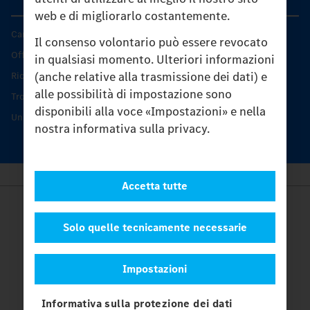
web e di migliorarlo costantemente.
Caratteristiche di prodotto
Il consenso volontario può essere revocato
Offerta di servizio Unimog
in qualsiasi momento. Ulteriori informazioni
(anche relative alla trasmissione dei dati) e
Ricambi originali
alle possibilità di impostazione sono
Trovare un partner
disponibili alla voce «Impostazioni» e nella
Unimog Service Days
nostra informativa sulla privacy.
Accetta tutte
Provider
Legal Notice
Solo quelle tecnicamente necessarie
Contatto
Cookies
Impostazioni
Protezione dati
Impostazioni
Informativa sulla protezione dei dati