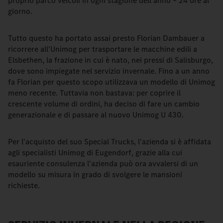
proprio parco veicoli in ogni stagione dell'anno – 24 ore al
giorno.
Tutto questo ha portato assai presto Florian Dambauer a
ricorrere all'Unimog per trasportare le macchine edili a
Elsbethen, la frazione in cui è nato, nei pressi di Salisburgo,
dove sono impiegate nel servizio invernale. Fino a un anno
fa Florian per questo scopo utilizzava un modello di Unimog
meno recente. Tuttavia non bastava: per coprire il
crescente volume di ordini, ha deciso di fare un cambio
generazionale e di passare al nuovo Unimog U 430.
Per l'acquisto del suo Special Trucks, l'azienda si è affidata
agli specialisti Unimog di Eugendorf, grazie alla cui
esauriente consulenza l'azienda può ora avvalersi di un
modello su misura in grado di svolgere le mansioni
richieste.