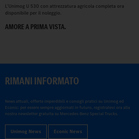
L'Unimog U 530 con attrezzatura agricola completa ora
Co
disponibile per il noleggio.
gu
AMORE A PRIMA VISTA.
N
RIMANI INFORMATO
News attuali, offerte imperdibili e consigli pratici su Unimog ed
Econic: per essere sempre aggiornati in futuro, registratevi ora alla
nostra newsletter gratuita su Mercedes-Benz Special Trucks.
Unimog News
Econic News