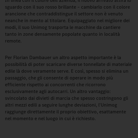
In linea con il colore dell'azienda, il nuovo arrivato attira lo
sguardo con il suo rosso brillante – cambiarlo con il colore
arancione che contraddistingue il settore non è venuto
neanche in mento al titolare. Equipaggiato nel migliore dei
modi, il suo Unimog trasporta le macchine da cantiere
tanto in zone densamente popolate quanto in località
remote.
Per Florian Dambauer un altro aspetto importante è la
possibilità di poter scaricare diverse tonnellate di materiale
edile là dove veramente serve. E così, spesso si elimina un
passaggio, che gli consente di operare in modo più
efficiente rispetto ai concorrenti che ricorrono
esclusivamente agli autocarri. Un altro vantaggio:
svincolato dai divieti di marcia che spesso costringono gli
altri mezzi edili a seguire lunghe deviazioni, l'Unimog
raggiunge direttamente il proprio obiettivo, esattamente
nel momento e nel luogo in cui è richiesto.