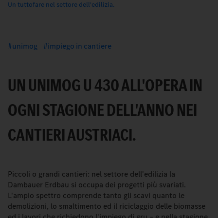
Un tuttofare nel settore dell'edilizia.
unimog
impiego in cantiere
UN UNIMOG U 430 ALL'OPERA IN
OGNI STAGIONE DELL'ANNO NEI
CANTIERI AUSTRIACI.
Piccoli o grandi cantieri: nel settore dell'edilizia la
Dambauer Erdbau si occupa dei progetti più svariati.
L'ampio spettro comprende tanto gli scavi quanto le
demolizioni, lo smaltimento ed il riciclaggio delle biomasse
ed i lavori che richiedono l'impiego di gru – e nella stagione