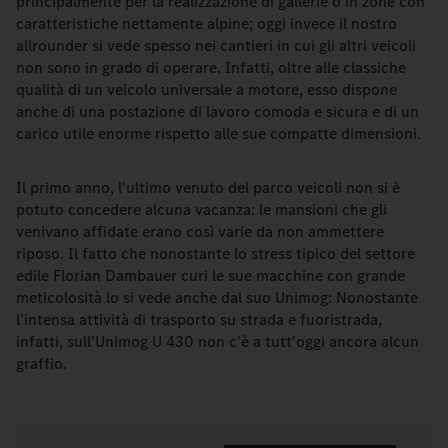
principalmente per la realizzazione di gallerie o in zone con
caratteristiche nettamente alpine; oggi invece il nostro
allrounder si vede spesso nei cantieri in cui gli altri veicoli
non sono in grado di operare. Infatti, oltre alle classiche
qualità di un veicolo universale a motore, esso dispone
anche di una postazione di lavoro comoda e sicura e di un
carico utile enorme rispetto alle sue compatte dimensioni.
Il primo anno, l'ultimo venuto del parco veicoli non si è
potuto concedere alcuna vacanza: le mansioni che gli
venivano affidate erano così varie da non ammettere
riposo. Il fatto che nonostante lo stress tipico del settore
edile Florian Dambauer curi le sue macchine con grande
meticolosità lo si vede anche dal suo Unimog: Nonostante
l'intensa attività di trasporto su strada e fuoristrada,
infatti, sull'Unimog U 430 non c'è a tutt'oggi ancora alcun
graffio.