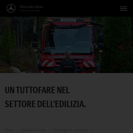
Veicoli
Applicazioni
Temi
Servizio
Ricerca
UN TUTTOFARE NEL
Italiano
SETTORE DELL'EDILIZIA.
Start
Special Trucks
Impiego in cantiere